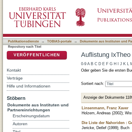
Auflistung IxTheo / FID Theology - Repository
DSpace Repositorium (Manakin basiert)
Publikationsdienste
→
TOBIAS-portale
→
Dokumente aus Instituten und Pa
Repository nach Titel
Auflistung IxTheo 
VERÖFFENTLICHEN
0-9
A
B
C
D
E
F
G
H
I
J
K
L
Kontakt
Oder geben Sie die ersten Bu
Verträge
Sortiert nach:
Hilfe und Informationen
Anzeige der Dokumente 118
Stöbern
Dokumente aus Instituten und
Linsenmann, Franz Xaver
Partnereinrichtungen
Holzem, Andreas
(
2002
)
;
Wiss
Erscheinungsdatum
Die Liste der Nahoriden : G
Autoren
Jericke, Detlef
(
1999
)
;
Buch
Titel