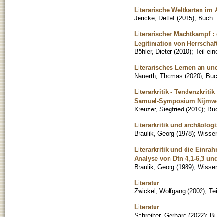
Literarische Weltkarten im 
Jericke, Detlef
(
2015
)
;
Buch
Literarischer Machtkampf :
Legitimation von Herrschaf
Böhler, Dieter
(
2010
)
;
Teil ei
Literarisches Lernen an un
Nauerth, Thomas
(
2020
)
;
Buc
Literarkritik - Tendenzkrit
Samuel-Symposium Nijmw
Kreuzer, Siegfried
(
2010
)
;
Bu
Literarkritik und archäolo
Braulik, Georg
(
1978
)
;
Wissen
Literarkritik und die Einra
Analyse von Dtn 4,1-6,3 un
Braulik, Georg
(
1989
)
;
Wissen
Literatur
Zwickel, Wolfgang
(
2002
)
;
Te
Literatur
Schreiber, Gerhard
(
2022
)
;
Bu