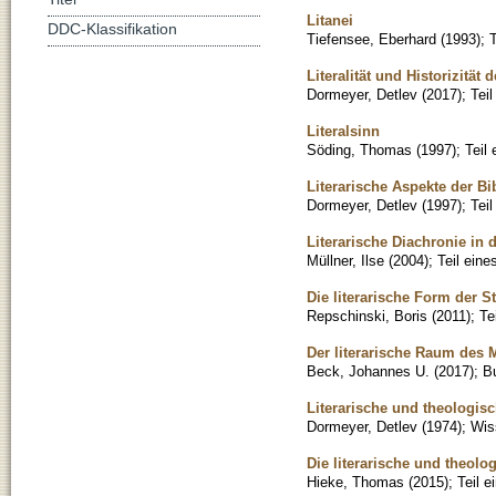
Litanei
DDC-Klassifikation
Tiefensee, Eberhard
(
1993
)
;
Literalität und Historizitä
Dormeyer, Detlev
(
2017
)
;
Tei
Literalsinn
Söding, Thomas
(
1997
)
;
Teil
Literarische Aspekte der Bi
Dormeyer, Detlev
(
1997
)
;
Tei
Literarische Diachronie in 
Müllner, Ilse
(
2004
)
;
Teil ein
Die literarische Form der S
Repschinski, Boris
(
2011
)
;
Te
Der literarische Raum des
Beck, Johannes U.
(
2017
)
;
B
Literarische und theologis
Dormeyer, Detlev
(
1974
)
;
Wis
Die literarische und theol
Hieke, Thomas
(
2015
)
;
Teil 