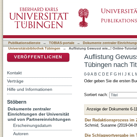
Auflistung Gewusst wie...! Online-Tutorials d
DSpace Repositorium (Manakin basiert)
Publikationsdienste
→
TOBIAS-portale
→
Dokumente zentraler Einrichtunge
Universitätsbibliothek Tübingen
→
Auflistung Gewusst wie...! Online-Tutorial
Auflistung Gewusst
VERÖFFENTLICHEN
Tübingen nach Tit
Kontakt
0-9
A
B
C
D
E
F
G
H
I
J
K
L
Verträge
Oder geben Sie die ersten Bu
Hilfe und Informationen
Sortiert nach:
Stöbern
Dokumente zentraler
Anzeige der Dokumente 6-11
Einrichtungen der Universität
und von Partnereinrichtungen
Der Redaktionsprozess im
Schmid, Susanne
(
2019-04-0
Erscheinungsdatum
Autoren
Die Schlagwortvergabe im 