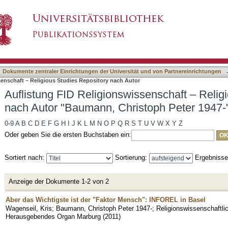
wissenschaft – Religious Studies Repository n
asiert)
Dokumente zentraler Einrichtungen der Universität und von Partnereinrichtungen
senschaft – Religious Studies Repository nach Autor
Auflistung FID Religionswissenschaft – Relig
nach Autor "Baumann, Christoph Peter 1947-
0-9
A
B
C
D
E
F
G
H
I
J
K
L
M
N
O
P
Q
R
S
T
U
V
W
X
Y
Z
Oder geben Sie die ersten Buchstaben ein:
Sortiert nach:
Sortierung:
Ergebniss
Anzeige der Dokumente 1-2 von 2
Aber das Wichtigste ist der "Faktor Mensch": INFOREL in Basel
Wagenseil, Kris
;
Baumann, Christoph Peter 1947-
;
Religionswissenschaftli
Herausgebendes Organ Marburg
(
2011
)