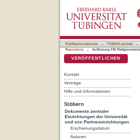
Auflistung FID Religions
DSpace Repositorium (Manakin b
Christoph Peter 1947-"
Publikationsdienste
→
TOBIAS-portale
→
Repository
→
Auflistung FID Religionswis
VERÖFFENTLICHEN
Kontakt
Verträge
Hilfe und Informationen
Stöbern
Dokumente zentraler
Einrichtungen der Universität
und von Partnereinrichtungen
Erscheinungsdatum
Autoren