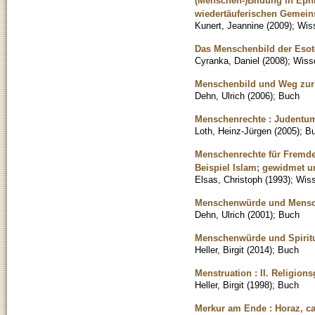
(Menschen-)Bildung in Ephra
wiedertäuferischen Gemein
Kunert, Jeannine
(
2009
)
;
Wiss
Das Menschenbild der Esot
Cyranka, Daniel
(
2008
)
;
Wisse
Menschenbild und Weg zur
Dehn, Ulrich
(
2006
)
;
Buch
Menschenrechte : Judentu
Loth, Heinz-Jürgen
(
2005
)
;
B
Menschenrechte für Fremde 
Beispiel Islam; gewidmet 
Elsas, Christoph
(
1993
)
;
Wiss
Menschenwürde und Mensche
Dehn, Ulrich
(
2001
)
;
Buch
Menschenwürde und Spiritual
Heller, Birgit
(
2014
)
;
Buch
Menstruation : II. Religion
Heller, Birgit
(
1998
)
;
Buch
Merkur am Ende : Horaz, ca