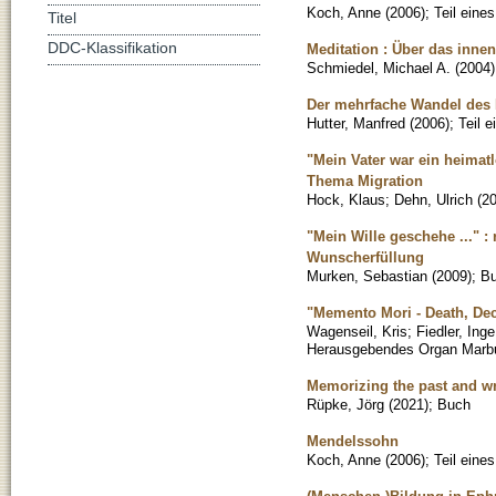
Koch, Anne
(
2006
)
;
Teil eine
Titel
DDC-Klassifikation
Meditation : Über das inne
Schmiedel, Michael A.
(
2004
)
Der mehrfache Wandel des 
Hutter, Manfred
(
2006
)
;
Teil 
"Mein Vater war ein heimat
Thema Migration
Hock, Klaus
;
Dehn, Ulrich
(
2
"Mein Wille geschehe ..." 
Wunscherfüllung
Murken, Sebastian
(
2009
)
;
B
"Memento Mori - Death, Dec
Wagenseil, Kris
;
Fiedler, Inge
Herausgebendes Organ Marb
Memorizing the past and wri
Rüpke, Jörg
(
2021
)
;
Buch
Mendelssohn
Koch, Anne
(
2006
)
;
Teil eine