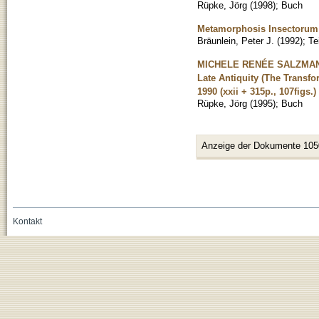
Rüpke, Jörg
(
1998
)
;
Buch
Metamorphosis Insectoru
Bräunlein, Peter J.
(
1992
)
;
Te
MICHELE RENÉE SALZMAN, O
Late Antiquity (The Transfo
1990 (xxii + 315p., 107figs.
Rüpke, Jörg
(
1995
)
;
Buch
Anzeige der Dokumente 105
Kontakt