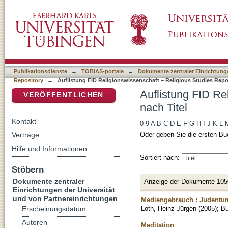
Auflistung FID Religionswissenschaft – Relig
DSpace Repositorium (Manakin basiert)
Publikationsdienste
→
TOBIAS-portale
→
Dokumente zentraler Einrichtunge
Repository
→
Auflistung FID Religionswissenschaft – Religious Studies Repos
Auflistung FID Re
VERÖFFENTLICHEN
nach Titel
Kontakt
0-9
A
B
C
D
E
F
G
H
I
J
K
L
Verträge
Oder geben Sie die ersten Bu
Hilfe und Informationen
Sortiert nach:
Stöbern
Dokumente zentraler
Anzeige der Dokumente 105
Einrichtungen der Universität
und von Partnereinrichtungen
Mediengebrauch : Judentu
Loth, Heinz-Jürgen
(
2005
)
;
B
Erscheinungsdatum
Autoren
Meditation