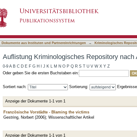
es Repository nach Autor "Gestring, Norbert"
asiert)
Dokumente aus Instituten und Partnereinrichtungen
→
Kriminologisches Reposit
Auflistung Kriminologisches Repository nach 
0-9
A
B
C
D
E
F
G
H
I
J
K
L
M
N
O
P
Q
R
S
T
U
V
W
X
Y
Z
Oder geben Sie die ersten Buchstaben ein:
Sortiert nach:
Sortierung:
Ergebniss
Anzeige der Dokumente 1-1 von 1
Französische Vorstädte - Blaming the victims
Gestring, Norbert
(
2006
)
;
Wissenschaftlicher Artikel
Anzeige der Dokumente 1-1 von 1