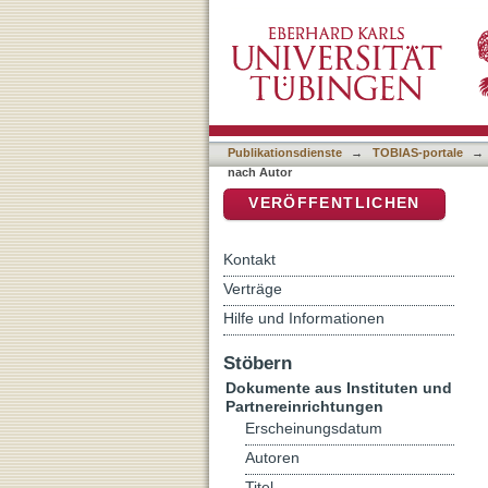
Auflistung Kriminologisch
DSpace Repositorium (Manakin b
Publikationsdienste
→
TOBIAS-portale
→
nach Autor
VERÖFFENTLICHEN
Kontakt
Verträge
Hilfe und Informationen
Stöbern
Dokumente aus Instituten und
Partnereinrichtungen
Erscheinungsdatum
Autoren
Titel