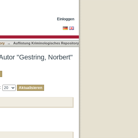
Einloggen
ory
→
Auflistung Kriminologisches Repository
Autor "Gestring, Norbert"
e: