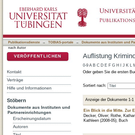
Auflistung Kriminologisches Repository nach
DSpace Repositorium (Manakin basiert)
Publikationsdienste
→
TOBIAS-portale
→
Dokumente aus Instituten und Pa
nach Autor
Auflistung Krimin
VERÖFFENTLICHEN
0-9
A
B
C
D
E
F
G
H
I
J
K
L
Kontakt
Oder geben Sie die ersten Bu
Verträge
Sortiert nach:
Hilfe und Informationen
Anzeige der Dokumente 1-1
Stöbern
Dokumente aus Instituten und
Ein Blick in die Mitte. Zu
Partnereinrichtungen
Decker, Oliver
;
Rothe, Kathar
Erscheinungsdatum
Kathleen
(
2008-05
)
;
Buch
Autoren
Titel