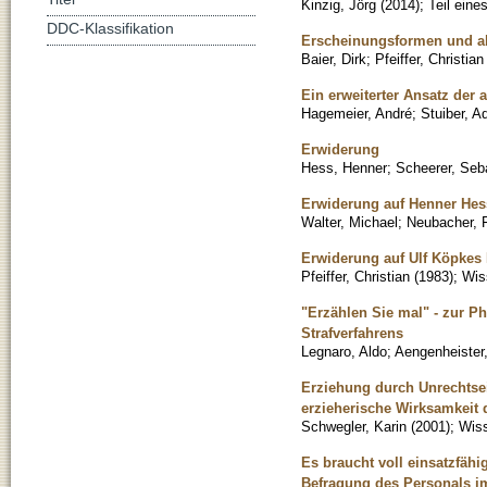
Kinzig, Jörg
(
2014
)
;
Teil ein
DDC-Klassifikation
Erscheinungsformen und ak
Baier, Dirk
;
Pfeiffer, Christian
Ein erweiterter Ansatz der
Hagemeier, André
;
Stuiber, A
Erwiderung
Hess, Henner
;
Scheerer, Seb
Erwiderung auf Henner Hess:
Walter, Michael
;
Neubacher, 
Erwiderung auf Ulf Köpkes K
Pfeiffer, Christian
(
1983
)
;
Wis
"Erzählen Sie mal" - zur 
Strafverfahrens
Legnaro, Aldo
;
Aengenheister,
Erziehung durch Unrechtsei
erzieherische Wirksamkeit 
Schwegler, Karin
(
2001
)
;
Wiss
Es braucht voll einsatzfäh
Befragung des Personals im