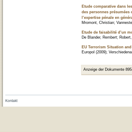
Etude comparative dans les 
des personnes présumées ou
l’expertise pénale en génér
Mromont, Christian
;
Vanneste
Etude de faisabilité d’un m
De Blander, Rembert
;
Robert,
EU Terrorism Situation and
Europol
(
2009
)
;
Verschiedenar
Anzeige der Dokumente 895
Kontakt