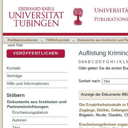
Auflistung Kriminologisches Repository nach 
DSpace Repositorium (Manakin basiert)
Publikationsdienste
→
TOBIAS-portale
→
Dokumente aus Instituten und Pa
nach Titel
Auflistung Krimin
VERÖFFENTLICHEN
0-9
A
B
C
D
E
F
G
H
I
J
K
L
Kontakt
Oder geben Sie die ersten Bu
Verträge
Sortiert nach:
Hilfe und Informationen
Anzeige der Dokumente 895
Stöbern
Dokumente aus Instituten und
Die Ersatzfreiheitsstrafe i
Partnereinrichtungen
Zugänge, Delikte, Gefange
Erscheinungsdatum
Bögelein, Nicole
;
Glaubitz, Ch
Autoren
Erscheinungsformen organis
Titel