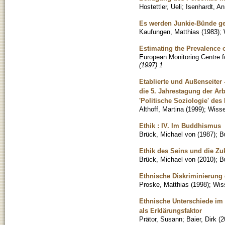
Hostettler, Ueli
;
Isenhardt, A
Es werden Junkie-Bünde geg
Kaufungen, Matthias
(
1983
)
;
Estimating the Prevalence 
European Monitoring Centre f
(1997) 1
Etablierte und Außenseiter 
die 5. Jahrestagung der Ar
'Politische Soziologie' des
Althoff, Martina
(
1999
)
;
Wisse
Ethik : IV. Im Buddhismus
Brück, Michael von
(
1987
)
;
B
Ethik des Seins und die Zuk
Brück, Michael von
(
2010
)
;
B
Ethnische Diskriminierung d
Proske, Matthias
(
1998
)
;
Wiss
Ethnische Unterschiede im 
als Erklärungsfaktor
Prätor, Susann
;
Baier, Dirk
(
2