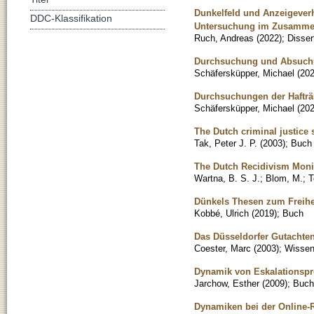
Dunkelfeld und Anzeigeverh
DDC-Klassifikation
Untersuchung im Zusammen
Ruch, Andreas
(
2022
)
;
Disser
Durchsuchung und Absuchun
Schäfersküpper, Michael
(
20
Durchsuchungen der Haftr
Schäfersküpper, Michael
(
20
The Dutch criminal justice
Tak, Peter J. P.
(
2003
)
;
Buch
The Dutch Recidivism Moni
Wartna, B. S. J.
;
Blom, M.
;
T
Dünkels Thesen zum Freihe
Kobbé, Ulrich
(
2019
)
;
Buch
Das Düsseldorfer Gutachte
Coester, Marc
(
2003
)
;
Wissens
Dynamik von Eskalationspr
Jarchow, Esther
(
2009
)
;
Buch
Dynamiken bei der Online-