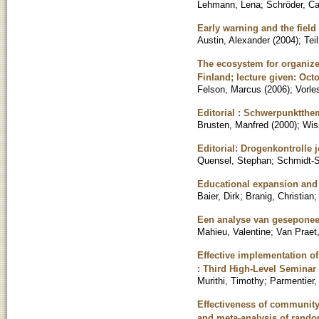
Lehmann, Lena
;
Schröder, Car
Early warning and the field 
Austin, Alexander
(
2004
)
;
Tei
The ecosystem for organized
Finland; lecture given: Oct
Felson, Marcus
(
2006
)
;
Vorle
Editorial : Schwerpunktthe
Brusten, Manfred
(
2000
)
;
Wis
Editorial: Drogenkontrolle 
Quensel, Stephan
;
Schmidt-
Educational expansion and
Baier, Dirk
;
Branig, Christian
Een analyse van geseponeer
Mahieu, Valentine
;
Van Praet
Effective implementation of
: Third High-Level Seminar 
Murithi, Timothy
;
Parmentier,
Effectiveness of community 
and meta-analysis of random