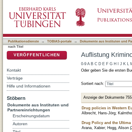
Auflistung Kriminologisches Repository nach 
DSpace Repositorium (Manakin basiert)
Publikationsdienste
→
TOBIAS-portale
→
Dokumente aus Instituten und Pa
nach Titel
Auflistung Krimin
VERÖFFENTLICHEN
0-9
A
B
C
D
E
F
G
H
I
J
K
L
Kontakt
Oder geben Sie die ersten Bu
Verträge
Sortiert nach:
Hilfe und Informationen
Anzeige der Dokumente 755
Stöbern
Dokumente aus Instituten und
Drug policies in Western E
Partnereinrichtungen
Albrecht, Hans-Jörg
;
Kalmtho
Erscheinungsdatum
Drug Policy and the Ultima 
Autoren
Arana, Xabier
;
Hogg, Alison
(
Titel