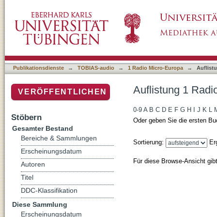
Auflistung 1 Radio Micro-Europa nach Autor
Publikationsdienste
→
TOBIAS-audio
→
1 Radio Micro-Europa
→
Auflist
Auflistung 1 Radi
VERÖFFENTLICHEN
0-9
A
B
C
D
E
F
G
H
I
J
K
L
Stöbern
Oder geben Sie die ersten Bu
Gesamter Bestand
Bereiche & Sammlungen
Sortierung:
Er
Erscheinungsdatum
Für diese Browse-Ansicht gib
Autoren
Titel
DDC-Klassifikation
Diese Sammlung
Erscheinungsdatum