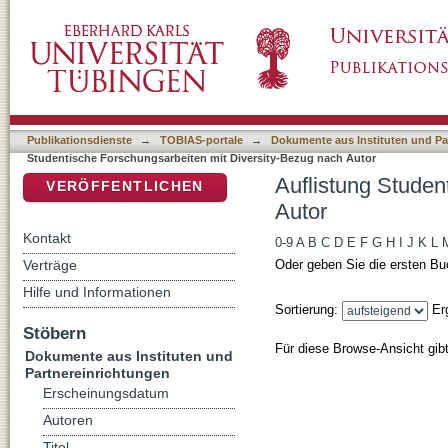
Auflistung Studentische Forschungsarbeiten 
DSpace Repositorium (Manakin basiert)
Publikationsdienste
→
TOBIAS-portale
→
Dokumente aus Instituten und Pa
Studentische Forschungsarbeiten mit Diversity-Bezug nach Autor
Auflistung Studen
VERÖFFENTLICHEN
Autor
Kontakt
0-9
A
B
C
D
E
F
G
H
I
J
K
L
Verträge
Oder geben Sie die ersten Bu
Hilfe und Informationen
Sortierung:
Er
Stöbern
Für diese Browse-Ansicht gib
Dokumente aus Instituten und
Partnereinrichtungen
Erscheinungsdatum
Autoren
Titel