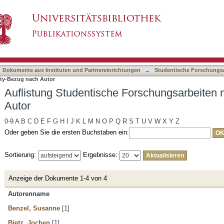
orschungsarbeiten mit Diversity-Bezug nach A
asiert)
Dokumente aus Instituten und Partnereinrichtungen
→
Studentische Forschungsa
ity-Bezug nach Autor
Auflistung Studentische Forschungsarbeiten 
Autor
0-9
A
B
C
D
E
F
G
H
I
J
K
L
M
N
O
P
Q
R
S
T
U
V
W
X
Y
Z
Oder geben Sie die ersten Buchstaben ein:
Sortierung:
Ergebnisse:
Anzeige der Dokumente 1-4 von 4
Autorenname
Benzel, Susanne
[1]
Bietz, Jochen
[1]