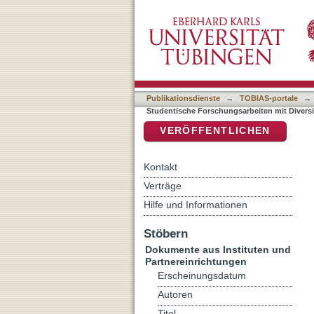
Auflistung Studentische F
DSpace Repositorium (Manakin b
Publikationsdienste
→
TOBIAS-portale
→
Studentische Forschungsarbeiten mit Divers
VERÖFFENTLICHEN
Kontakt
Verträge
Hilfe und Informationen
Stöbern
Dokumente aus Instituten und
Partnereinrichtungen
Erscheinungsdatum
Autoren
Titel