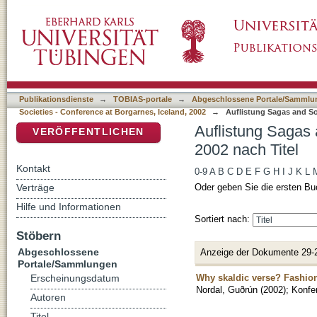
Auflistung Sagas and Societies - Conference 
DSpace Repositorium (Manakin basiert)
Publikationsdienste
→
TOBIAS-portale
→
Abgeschlossene Portale/Sammlu
Societies - Conference at Borgarnes, Iceland, 2002
→
Auflistung Sagas and Soc
Auflistung Sagas 
VERÖFFENTLICHEN
2002 nach Titel
Kontakt
0-9
A
B
C
D
E
F
G
H
I
J
K
L
Verträge
Oder geben Sie die ersten Bu
Hilfe und Informationen
Sortiert nach:
Stöbern
Abgeschlossene
Anzeige der Dokumente 29-
Portale/Sammlungen
Why skaldic verse? Fashion 
Erscheinungsdatum
Nordal, Guðrún
(
2002
)
;
Konfe
Autoren
Titel