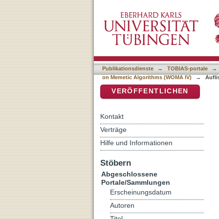
Auflistung Fourth Worksh
DSpace Repositorium (Manakin b
Publikationsdienste
→
TOBIAS-portale
→
on Memetic Algorithms (WOMA IV)
→
Aufl
VERÖFFENTLICHEN
Kontakt
Verträge
Hilfe und Informationen
Stöbern
Abgeschlossene
Portale/Sammlungen
Erscheinungsdatum
Autoren
Titel