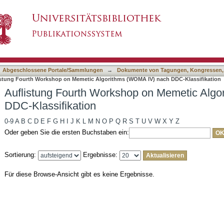
op on Memetic Algorithms (WOMA IV) nach DDC
asiert)
Abgeschlossene Portale/Sammlungen
→
Dokumente von Tagungen, Kongressen,
istung Fourth Workshop on Memetic Algorithms (WOMA IV) nach DDC-Klassifikation
Auflistung Fourth Workshop on Memetic Alg
DDC-Klassifikation
0-9
A
B
C
D
E
F
G
H
I
J
K
L
M
N
O
P
Q
R
S
T
U
V
W
X
Y
Z
Oder geben Sie die ersten Buchstaben ein:
Sortierung:
Ergebnisse:
Für diese Browse-Ansicht gibt es keine Ergebnisse.