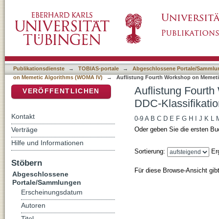
Auflistung Fourth Workshop on Memetic Alg
DSpace Repositorium (Manakin basiert)
Publikationsdienste
→
TOBIAS-portale
→
Abgeschlossene Portale/Sammlu
on Memetic Algorithms (WOMA IV)
→
Auflistung Fourth Workshop on Memeti
Auflistung Fourt
VERÖFFENTLICHEN
DDC-Klassifikatio
Kontakt
0-9
A
B
C
D
E
F
G
H
I
J
K
L
Verträge
Oder geben Sie die ersten Bu
Hilfe und Informationen
Sortierung:
Er
Stöbern
Für diese Browse-Ansicht gib
Abgeschlossene
Portale/Sammlungen
Erscheinungsdatum
Autoren
Titel