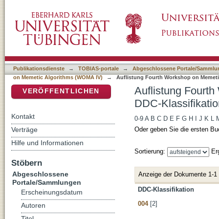
Auflistung Fourth Workshop on Memetic Alg
DSpace Repositorium (Manakin basiert)
Publikationsdienste
→
TOBIAS-portale
→
Abgeschlossene Portale/Sammlu
on Memetic Algorithms (WOMA IV)
→
Auflistung Fourth Workshop on Memeti
Auflistung Fourt
VERÖFFENTLICHEN
DDC-Klassifikatio
Kontakt
0-9
A
B
C
D
E
F
G
H
I
J
K
L
Verträge
Oder geben Sie die ersten Bu
Hilfe und Informationen
Sortierung:
Er
Stöbern
Abgeschlossene
Anzeige der Dokumente 1-1
Portale/Sammlungen
DDC-Klassifikation
Erscheinungsdatum
004
[2]
Autoren
Titel