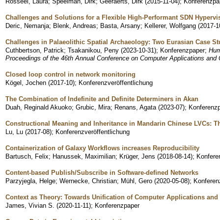
Rosseel, Laura
;
Speelman, Dirk
;
Geeraerts, Dirk
(
2015-11-04
)
;
Konferenzpa
Challenges and Solutions for a Flexible High-Performant SDN Hypervi
Deric, Nemanja
;
Blenk, Andreas
;
Basta, Arsany
;
Kellerer, Wolfgang
(
2017-1
Challenges in Palaeolithic Spatial Archaeology: Two Eurasian Case St
Cuthbertson, Patrick
;
Tsakanikou, Peny
(
2023-10-31
)
;
Konferenzpaper
;
Hum
Proceedings of the 46th Annual Conference on Computer Applications and 
Closed loop control in network monitoring
Kögel, Jochen
(
2017-10
)
;
Konferenzveröffentlichung
The Combination of Indefinite and Definite Determiners in Akan
Duah, Reginald Akuoko
;
Grubic, Mira
;
Renans, Agata
(
2023-07
)
;
Konferenz
Constructional Meaning and Inheritance in Mandarin Chinese LVCs: T
Lu, Lu
(
2017-08
)
;
Konferenzveröffentlichung
Containerization of Galaxy Workflows increases Reproducibility
Bartusch, Felix
;
Hanussek, Maximilian
;
Krüger, Jens
(
2018-08-14
)
;
Konfere
Content-based Publish/Subscribe in Software-deﬁned Networks
Parzyjegla, Helge
;
Wernecke, Christian
;
Mühl, Gero
(
2020-05-08
)
;
Konferen
Context as Theory: Towards Unification of Computer Applications and
James, Vivian S.
(
2020-11-11
)
;
Konferenzpaper