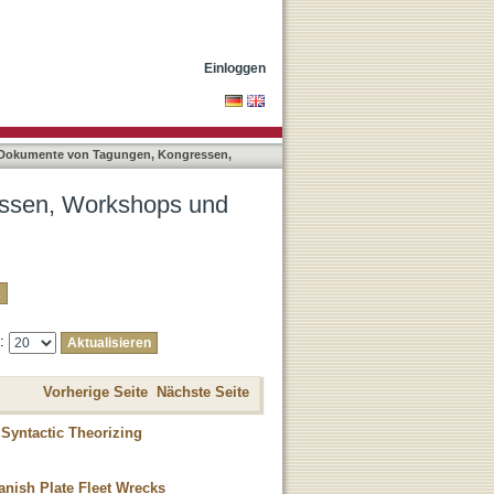
ten nach Titel
Einloggen
 Dokumente von Tagungen, Kongressen,
essen, Workshops und
e:
Vorherige Seite
Nächste Seite
 Syntactic Theorizing
anish Plate Fleet Wrecks