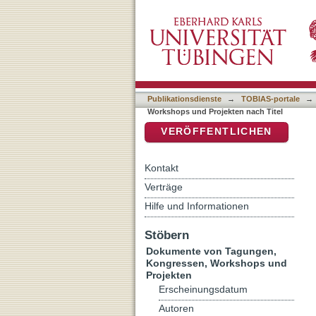
Auflistung Dokumente von
DSpace Repositorium (Manakin b
Publikationsdienste
→
TOBIAS-portale
→
Workshops und Projekten nach Titel
VERÖFFENTLICHEN
Kontakt
Verträge
Hilfe und Informationen
Stöbern
Dokumente von Tagungen,
Kongressen, Workshops und
Projekten
Erscheinungsdatum
Autoren