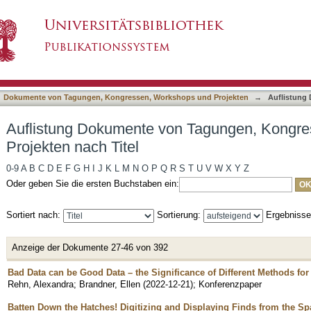
 Tagungen, Kongressen, Workshops und Projek
asiert)
Dokumente von Tagungen, Kongressen, Workshops und Projekten
→
Auflistung
Auflistung Dokumente von Tagungen, Kongr
Projekten nach Titel
0-9
A
B
C
D
E
F
G
H
I
J
K
L
M
N
O
P
Q
R
S
T
U
V
W
X
Y
Z
Oder geben Sie die ersten Buchstaben ein:
Sortiert nach:
Sortierung:
Ergebniss
Anzeige der Dokumente 27-46 von 392
Bad Data can be Good Data – the Significance of Different Methods for
Rehn, Alexandra
;
Brandner, Ellen
(
2022-12-21
)
;
Konferenzpaper
Batten Down the Hatches! Digitizing and Displaying Finds from the Sp