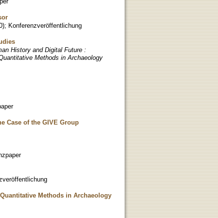
per
sor
0
)
;
Konferenzveröffentlichung
udies
an History and Digital Future :
Quantitative Methods in Archaeology
paper
he Case of the GIVE Group
nzpaper
zveröffentlichung
 Quantitative Methods in Archaeology