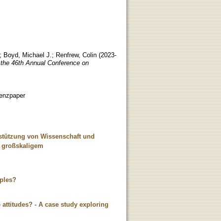
;
Boyd, Michael J.
;
Renfrew, Colin
(
2023-
 the 46th Annual Conference on
enzpaper
rstützung von Wissenschaft und
e großskaligem
iples?
attitudes? - A case study exploring