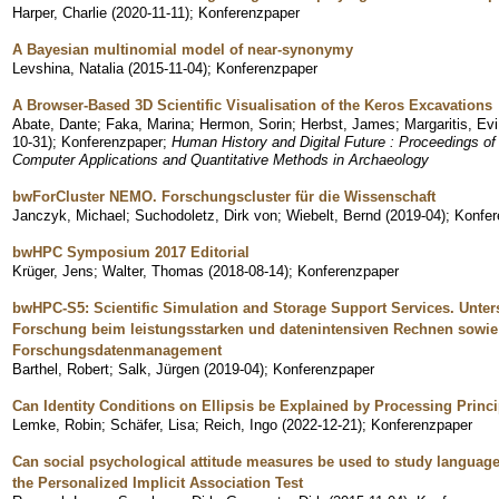
Harper, Charlie
(
2020-11-11
)
;
Konferenzpaper
A Bayesian multinomial model of near-synonymy
Levshina, Natalia
(
2015-11-04
)
;
Konferenzpaper
A Browser-Based 3D Scientific Visualisation of the Keros Excavations
Abate, Dante
;
Faka, Marina
;
Hermon, Sorin
;
Herbst, James
;
Margaritis, Evi
10-31
)
;
Konferenzpaper
;
Human History and Digital Future : Proceedings of
Computer Applications and Quantitative Methods in Archaeology
bwForCluster NEMO. Forschungscluster für die Wissenschaft
Janczyk, Michael
;
Suchodoletz, Dirk von
;
Wiebelt, Bernd
(
2019-04
)
;
Konfer
bwHPC Symposium 2017 Editorial
Krüger, Jens
;
Walter, Thomas
(
2018-08-14
)
;
Konferenzpaper
bwHPC-S5: Scientific Simulation and Storage Support Services. Unte
Forschung beim leistungsstarken und datenintensiven Rechnen sowi
Forschungsdatenmanagement
Barthel, Robert
;
Salk, Jürgen
(
2019-04
)
;
Konferenzpaper
Can Identity Conditions on Ellipsis be Explained by Processing Princ
Lemke, Robin
;
Schäfer, Lisa
;
Reich, Ingo
(
2022-12-21
)
;
Konferenzpaper
Can social psychological attitude measures be used to study language 
the Personalized Implicit Association Test