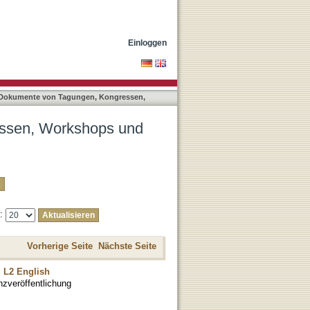
ten nach Titel
Einloggen
 Dokumente von Tagungen, Kongressen,
essen, Workshops und
e:
Vorherige Seite
Nächste Seite
d L2 English
nzveröffentlichung