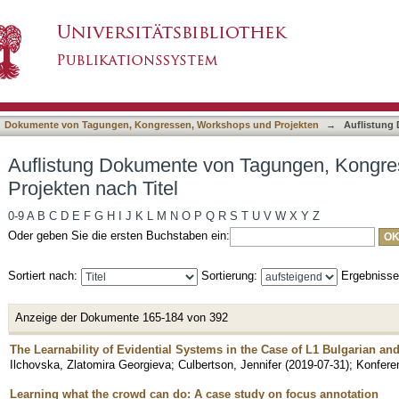
 Tagungen, Kongressen, Workshops und Projek
asiert)
Dokumente von Tagungen, Kongressen, Workshops und Projekten
→
Auflistung
Auflistung Dokumente von Tagungen, Kongr
Projekten nach Titel
0-9
A
B
C
D
E
F
G
H
I
J
K
L
M
N
O
P
Q
R
S
T
U
V
W
X
Y
Z
Oder geben Sie die ersten Buchstaben ein:
Sortiert nach:
Sortierung:
Ergebniss
Anzeige der Dokumente 165-184 von 392
The Learnability of Evidential Systems in the Case of L1 Bulgarian an
Ilchovska, Zlatomira Georgieva
;
Culbertson, Jennifer
(
2019-07-31
)
;
Konfere
Learning what the crowd can do: A case study on focus annotation