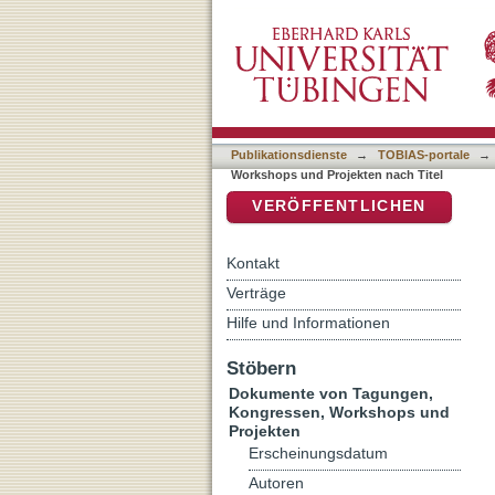
Auflistung Dokumente von
DSpace Repositorium (Manakin b
Publikationsdienste
→
TOBIAS-portale
→
Workshops und Projekten nach Titel
VERÖFFENTLICHEN
Kontakt
Verträge
Hilfe und Informationen
Stöbern
Dokumente von Tagungen,
Kongressen, Workshops und
Projekten
Erscheinungsdatum
Autoren