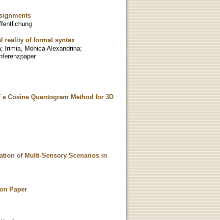
ssignments
fentlichung
 reality of formal syntax
a
;
Irimia, Monica Alexandrina
;
nferenzpaper
of a Cosine Quantogram Method for 3D
eation of Multi-Sensory Scenarios in
ion Paper