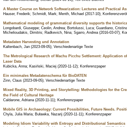
A Master Course on Network Softwarization: Lectures and Practical A
Hauser, Frederik
;
Schmidt, Mark
;
Menth, Michael
(
2017-10
)
;
Konferenzveröf
Mathematical modeling of grammatical diversity supports the historical
Longobardi, Giuseppe
;
Ceolin, Andrea
;
Bortolussi, Luca
;
Guardiano, Cristin
Michelioudakis, Dimitris
;
Radkevich, Nina
;
Sgarro, Andrea
(
2016-03-07
)
;
Ko
Metadaten Harvesting und Annotation
Kaltenbach, Jan
(
2023-09-05
)
;
Verschiedenartige Texte
The Metrological Research of Machu Picchu Settlement: Application 
Laser Data
Kubicka, Anna
;
Kasiński, Maciej
(
2020-11-12
)
;
Konferenzpaper
Ein minimales Metadatenschema für BioDATEN
Zinn, Claus
(
2023-09-05
)
;
Verschiedenartige Texte
Mixed Reality, 3D Printing, and Storytelling: Methodologies for the Cr
the Field of Cultural Heritage
Caldarone, Adriana
(
2020-11-11
)
;
Konferenzpaper
Mobile GIS in Archaeology: Current Possibilities, Future Needs. Posit
Chyla, Julia Maria
;
Buławka, Nazarij
(
2020-11-11
)
;
Konferenzpaper
Modeling Idiom Variability with Entropy and Distributional Semantics