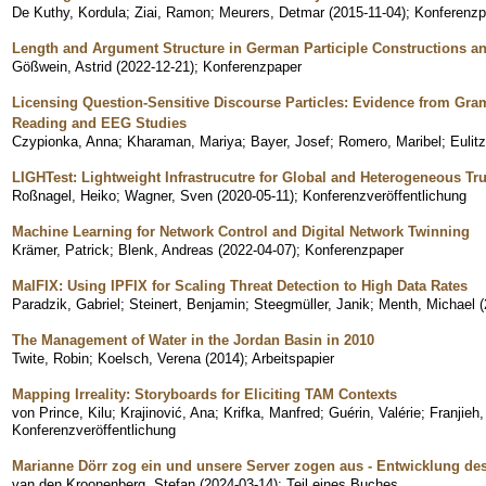
De Kuthy, Kordula
;
Ziai, Ramon
;
Meurers, Detmar
(
2015-11-04
)
;
Konferenzp
Length and Argument Structure in German Participle Constructions an
Gößwein, Astrid
(
2022-12-21
)
;
Konferenzpaper
Licensing Question-Sensitive Discourse Particles: Evidence from Gra
Reading and EEG Studies
Czypionka, Anna
;
Kharaman, Mariya
;
Bayer, Josef
;
Romero, Maribel
;
Eulit
LIGHTest: Lightweight Infrastrucutre for Global and Heterogeneous T
Roßnagel, Heiko
;
Wagner, Sven
(
2020-05-11
)
;
Konferenzveröffentlichung
Machine Learning for Network Control and Digital Network Twinning
Krämer, Patrick
;
Blenk, Andreas
(
2022-04-07
)
;
Konferenzpaper
MalFIX: Using IPFIX for Scaling Threat Detection to High Data Rates
Paradzik, Gabriel
;
Steinert, Benjamin
;
Steegmüller, Janik
;
Menth, Michael
(
The Management of Water in the Jordan Basin in 2010
Twite, Robin
;
Koelsch, Verena
(
2014
)
;
Arbeitspapier
Mapping Irreality: Storyboards for Eliciting TAM Contexts
von Prince, Kilu
;
Krajinović, Ana
;
Krifka, Manfred
;
Guérin, Valérie
;
Franjieh
Konferenzveröffentlichung
Marianne Dörr zog ein und unsere Server zogen aus - Entwicklung des
van den Kroonenberg, Stefan
(
2024-03-14
)
;
Teil eines Buches