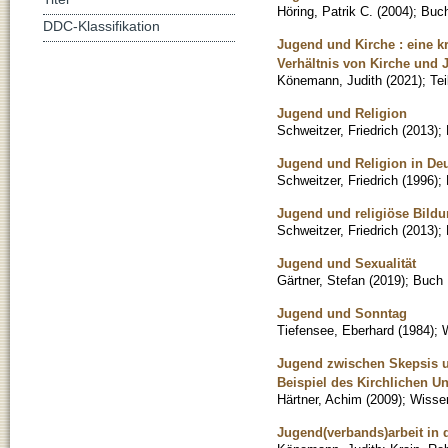
Höring, Patrik C.
(
2004
)
;
Buc
DDC-Klassifikation
Jugend und Kirche : eine k
Verhältnis von Kirche und 
Könemann, Judith
(
2021
)
;
Te
Jugend und Religion
Schweitzer, Friedrich
(
2013
)
;
Jugend und Religion in Deu
Schweitzer, Friedrich
(
1996
)
;
Jugend und religiöse Bildu
Schweitzer, Friedrich
(
2013
)
;
Jugend und Sexualität
Gärtner, Stefan
(
2019
)
;
Buch
Jugend und Sonntag
Tiefensee, Eberhard
(
1984
)
;
W
Jugend zwischen Skepsis u
Beispiel des Kirchlichen Un
Härtner, Achim
(
2009
)
;
Wissen
Jugend(verbands)arbeit in 