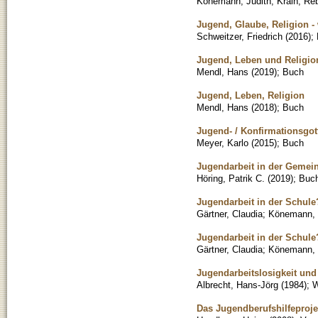
Könemann, Judith
;
Krain, Re
Jugend, Glaube, Religion -
Schweitzer, Friedrich
(
2016
)
;
Jugend, Leben und Religion 
Mendl, Hans
(
2019
)
;
Buch
Jugend, Leben, Religion
Mendl, Hans
(
2018
)
;
Buch
Jugend- / Konfirmationsgot
Meyer, Karlo
(
2015
)
;
Buch
Jugendarbeit in der Gemei
Höring, Patrik C.
(
2019
)
;
Buc
Jugendarbeit in der Schule
Gärtner, Claudia
;
Könemann, 
Jugendarbeit in der Schule
Gärtner, Claudia
;
Könemann, 
Jugendarbeitslosigkeit und
Albrecht, Hans-Jörg
(
1984
)
;
W
Das Jugendberufshilfeproje