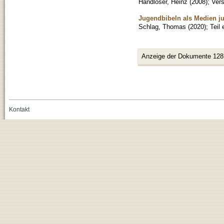
Handloser, Heinz
(
2008
)
;
Vers
Jugendbibeln als Medien j
Schlag, Thomas
(
2020
)
;
Teil
Anzeige der Dokumente 128
Kontakt