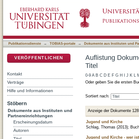
Auflistung Dokumente aus Instituten und Part
DSpace Repositorium (Manakin basiert)
Publikationsdienste
→
TOBIAS-portale
→
Dokumente aus Instituten und Pa
Auflistung Dokume
VERÖFFENTLICHEN
Titel
Kontakt
0-9
A
B
C
D
E
F
G
H
I
J
K
L
Verträge
Oder geben Sie die ersten Bu
Hilfe und Informationen
Sortiert nach:
Stöbern
Dokumente aus Instituten und
Anzeige der Dokumente 128
Partnereinrichtungen
Jugend und Kirche
Erscheinungsdatum
Schlag, Thomas
(
2013
)
;
Buc
Autoren
Jugend und Kirche - wer is
Titel