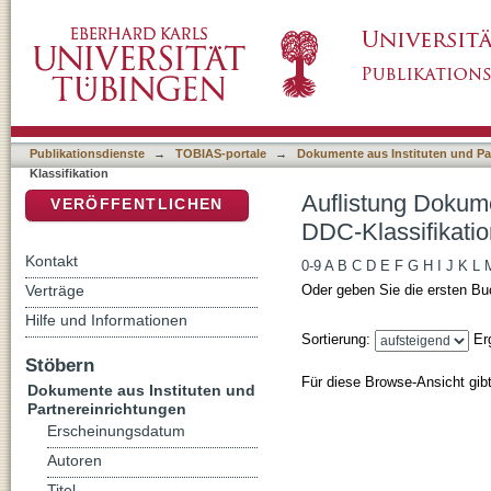
Auflistung Dokumente aus Instituten und Par
DSpace Repositorium (Manakin basiert)
Publikationsdienste
→
TOBIAS-portale
→
Dokumente aus Instituten und Pa
Klassifikation
Auflistung Dokume
VERÖFFENTLICHEN
DDC-Klassifikatio
Kontakt
0-9
A
B
C
D
E
F
G
H
I
J
K
L
Verträge
Oder geben Sie die ersten Bu
Hilfe und Informationen
Sortierung:
Er
Stöbern
Für diese Browse-Ansicht gib
Dokumente aus Instituten und
Partnereinrichtungen
Erscheinungsdatum
Autoren
Titel