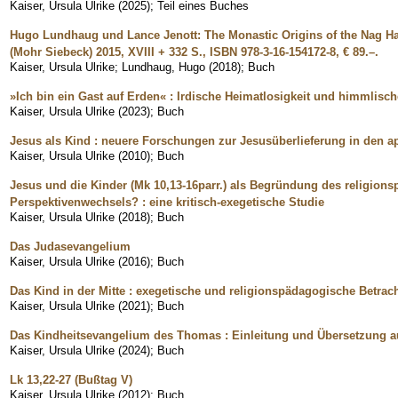
Kaiser, Ursula Ulrike
(
2025
)
;
Teil eines Buches
Hugo Lundhaug und Lance Jenott: The Monastic Origins of the Nag 
(Mohr Siebeck) 2015, XVIII + 332 S., ISBN 978-3-16-154172-8, € 89.–.
Kaiser, Ursula Ulrike
;
Lundhaug, Hugo
(
2018
)
;
Buch
»Ich bin ein Gast auf Erden« : Irdische Heimatlosigkeit und himmlisch
Kaiser, Ursula Ulrike
(
2023
)
;
Buch
Jesus als Kind : neuere Forschungen zur Jesusüberlieferung in den 
Kaiser, Ursula Ulrike
(
2010
)
;
Buch
Jesus und die Kinder (Mk 10,13-16parr.) als Begründung des religion
Perspektivenwechsels? : eine kritisch-exegetische Studie
Kaiser, Ursula Ulrike
(
2018
)
;
Buch
Das Judasevangelium
Kaiser, Ursula Ulrike
(
2016
)
;
Buch
Das Kind in der Mitte : exegetische und religionspädagogische Betr
Kaiser, Ursula Ulrike
(
2021
)
;
Buch
Das Kindheitsevangelium des Thomas : Einleitung und Übersetzung 
Kaiser, Ursula Ulrike
(
2024
)
;
Buch
Lk 13,22-27 (Bußtag V)
Kaiser, Ursula Ulrike
(
2012
)
;
Buch