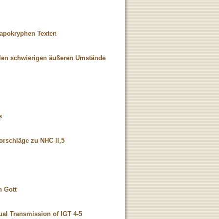
 apokryphen Texten
eilen schwierigen äußeren Umstände
s
rschläge zu NHC II,5
n Gott
ual Transmission of IGT 4-5