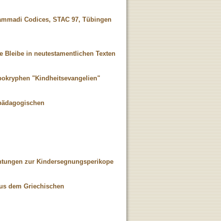
Hammadi Codices, STAC 97, Tübingen
e Bleibe in neutestamentlichen Texten
apokryphen "Kindheitsevangelien"
spädagogischen
achtungen zur Kindersegnungsperikope
aus dem Griechischen