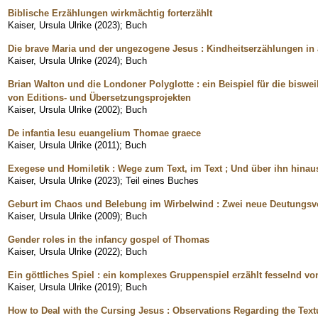
Biblische Erzählungen wirkmächtig forterzählt
Kaiser, Ursula Ulrike
(
2023
)
;
Buch
Die brave Maria und der ungezogene Jesus : Kindheitserzählungen in
Kaiser, Ursula Ulrike
(
2024
)
;
Buch
Brian Walton und die Londoner Polyglotte : ein Beispiel für die bisw
von Editions- und Übersetzungsprojekten
Kaiser, Ursula Ulrike
(
2002
)
;
Buch
De infantia Iesu euangelium Thomae graece
Kaiser, Ursula Ulrike
(
2011
)
;
Buch
Exegese und Homiletik : Wege zum Text, im Text ; Und über ihn hinau
Kaiser, Ursula Ulrike
(
2023
)
;
Teil eines Buches
Geburt im Chaos und Belebung im Wirbelwind : Zwei neue Deutungsvo
Kaiser, Ursula Ulrike
(
2009
)
;
Buch
Gender roles in the infancy gospel of Thomas
Kaiser, Ursula Ulrike
(
2022
)
;
Buch
Ein göttliches Spiel : ein komplexes Gruppenspiel erzählt fesselnd vo
Kaiser, Ursula Ulrike
(
2019
)
;
Buch
How to Deal with the Cursing Jesus : Observations Regarding the Text