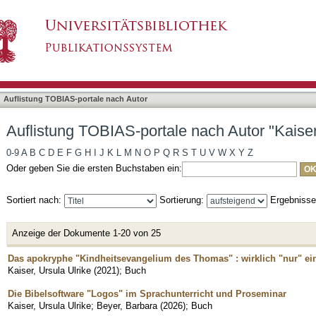
 nach Autor "Kaiser, Ursula Ulrike"
asiert)
Auflistung TOBIAS-portale nach Autor
Auflistung TOBIAS-portale nach Autor "Kaiser
0-9
A
B
C
D
E
F
G
H
I
J
K
L
M
N
O
P
Q
R
S
T
U
V
W
X
Y
Z
Oder geben Sie die ersten Buchstaben ein:
Sortiert nach:
Sortierung:
Ergebniss
Anzeige der Dokumente 1-20 von 25
Das apokryphe "Kindheitsevangelium des Thomas" : wirklich "nur" ei
Kaiser, Ursula Ulrike
(
2021
)
;
Buch
Die Bibelsoftware "Logos" im Sprachunterricht und Proseminar
Kaiser, Ursula Ulrike
;
Beyer, Barbara
(
2026
)
;
Buch