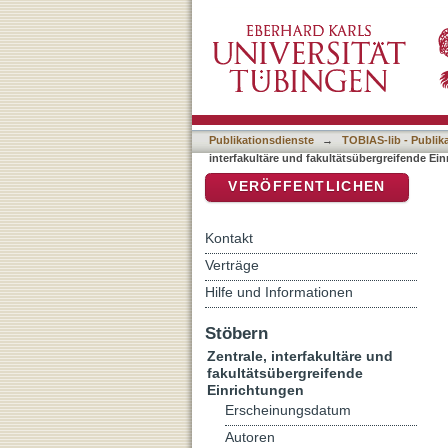
Auflistung 8 Zentrale, int
DSpace Repositorium (Manakin b
Michelle"
Publikationsdienste
→
TOBIAS-lib - Publik
interfakultäre und fakultätsübergreifende Ei
VERÖFFENTLICHEN
Kontakt
Verträge
Hilfe und Informationen
Stöbern
Zentrale, interfakultäre und
fakultätsübergreifende
Einrichtungen
Erscheinungsdatum
Autoren