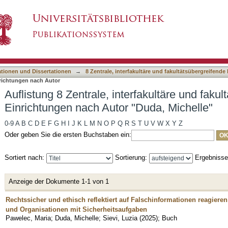
erfakultäre und fakultätsübergreifende Einricht
asiert)
ationen und Dissertationen
→
8 Zentrale, interfakultäre und fakultätsübergreifende
nrichtungen nach Autor
Auflistung 8 Zentrale, interfakultäre und faku
Einrichtungen nach Autor "Duda, Michelle"
0-9
A
B
C
D
E
F
G
H
I
J
K
L
M
N
O
P
Q
R
S
T
U
V
W
X
Y
Z
Oder geben Sie die ersten Buchstaben ein:
Sortiert nach:
Sortierung:
Ergebniss
Anzeige der Dokumente 1-1 von 1
Rechtssicher und ethisch reflektiert auf Falschinformationen reagiere
und Organisationen mit Sicherheitsaufgaben
Pawelec, Maria
;
Duda, Michelle
;
Sievi, Luzia
(
2025
)
;
Buch