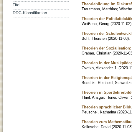
Theoriebildung im Diskursf
Titel
Trautmann, Matthias
;
Wische
DDC-Klassifikation
Theorien der Politikdidakti
Weißeno, Georg
(
2020-11-02
)
Theorien der Schulentwick
Bohl, Thorsten
(
2020-11-03
)
;
Theorien der Sozialisation
Grabau, Christian
(
2020-11-0
Theorien in der Musikpädag
Cvetko, Alexander J.
(
2020-1
Theorien in der Religionsp
Boschki, Reinhold
;
Schweitzer
Theorien in Sportlehrerbil
Thiel, Ansgar
;
Höner, Oliver
;
Theorien sprachlicher Bild
Peuschel, Katharina
(
2020-11
Theorien zum Mathematikun
Kollosche, David
(
2020-11-03