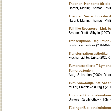
Theorien! Horizonte für di
Harant, Martin
;
Thomas, Phil
Theorien! Verzeichnis der 
Harant, Martin
;
Thomas, Phil
Toll-like Receptors - Link 
Braedel-Ruoff, Sibylla
(
2007
)
Transcriptional Regulation
Joshi, Yashashree
(
2014-09
)
Transformationsästhetiken
Fischer-Lichte, Erika
(
2025-0
Tumorassoziierte T-Lympho
Tumorpatienten
Attig, Sebastian
(
2009
)
;
Disse
Turn Knowledge Into Action
Müller, Franziska (Hrsg.)
(
201
Tübinger Bibliotheksinform
Universitätsbibliothek <Tübi
Tübinger Bibliotheksinforma