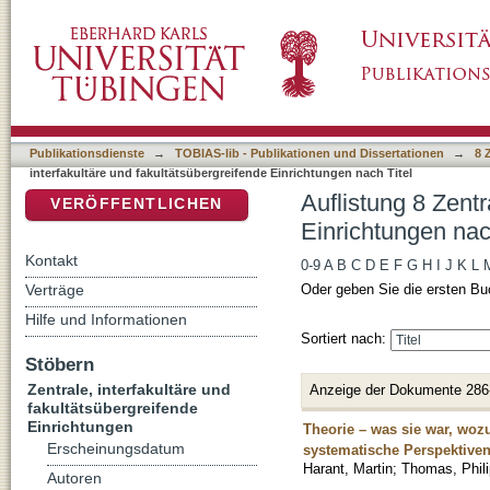
Auflistung 8 Zentrale, interfakultäre und faku
DSpace Repositorium (Manakin basiert)
Publikationsdienste
→
TOBIAS-lib - Publikationen und Dissertationen
→
8 
interfakultäre und fakultätsübergreifende Einrichtungen nach Titel
Auflistung 8 Zentr
VERÖFFENTLICHEN
Einrichtungen nac
Kontakt
0-9
A
B
C
D
E
F
G
H
I
J
K
L
Verträge
Oder geben Sie die ersten Bu
Hilfe und Informationen
Sortiert nach:
Stöbern
Zentrale, interfakultäre und
Anzeige der Dokumente 286
fakultätsübergreifende
Einrichtungen
Theorie – was sie war, woz
Erscheinungsdatum
systematische Perspektive
Harant, Martin
;
Thomas, Phil
Autoren