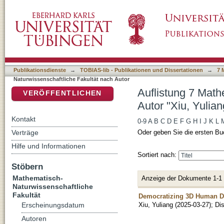
Auflistung 7 Mathematisch-Naturwissenschaftl
DSpace Repositorium (Manakin basiert)
Publikationsdienste
→
TOBIAS-lib - Publikationen und Dissertationen
→
7 
Naturwissenschaftliche Fakultät nach Autor
Auflistung 7 Math
VERÖFFENTLICHEN
Autor "Xiu, Yulian
Kontakt
0-9
A
B
C
D
E
F
G
H
I
J
K
L
Verträge
Oder geben Sie die ersten Bu
Hilfe und Informationen
Sortiert nach:
Stöbern
Mathematisch-
Anzeige der Dokumente 1-1
Naturwissenschaftliche
Fakultät
Democratizing 3D Human Di
Xiu, Yuliang
(
2025-03-27
)
;
Dis
Erscheinungsdatum
Autoren