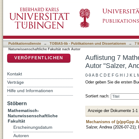
Auflistung 7 Mathematisch-Naturwissenschaft
DSpace Repositorium (Manakin basiert)
Publikationsdienste
→
TOBIAS-lib - Publikationen und Dissertationen
→
7 
Naturwissenschaftliche Fakultät nach Autor
Auflistung 7 Math
VERÖFFENTLICHEN
Autor "Salzer, An
Kontakt
0-9
A
B
C
D
E
F
G
H
I
J
K
L
Verträge
Oder geben Sie die ersten Bu
Hilfe und Informationen
Sortiert nach:
Stöbern
Mathematisch-
Anzeige der Dokumente 1-1
Naturwissenschaftliche
Fakultät
Mechanisms of (p)ppGpp Ac
Salzer, Andrea
(
2026-07-21
)
;
Erscheinungsdatum
Autoren