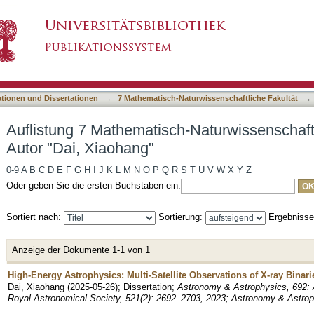
-Naturwissenschaftliche Fakultät nach Autor "
asiert)
ationen und Dissertationen
→
7 Mathematisch-Naturwissenschaftliche Fakultät
→
Auflistung 7 Mathematisch-Naturwissenschaft
Autor "Dai, Xiaohang"
0-9
A
B
C
D
E
F
G
H
I
J
K
L
M
N
O
P
Q
R
S
T
U
V
W
X
Y
Z
Oder geben Sie die ersten Buchstaben ein:
Sortiert nach:
Sortierung:
Ergebniss
Anzeige der Dokumente 1-1 von 1
High-Energy Astrophysics: Multi-Satellite Observations of X-ray Binari
Dai, Xiaohang
(
2025-05-26
)
;
Dissertation
;
Astronomy & Astrophysics, 692: 
Royal Astronomical Society, 521(2): 2692–2703, 2023; Astronomy & Astrop