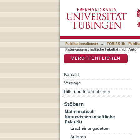
Auflistung 7 Mathematisch
DSpace Repositorium (Manakin b
Publikationsdienste
→
TOBIAS-lib - Publik
Naturwissenschaftliche Fakultät nach Autor
VERÖFFENTLICHEN
Kontakt
Verträge
Hilfe und Informationen
Stöbern
Mathematisch-
Naturwissenschaftliche
Fakultät
Erscheinungsdatum
Autoren