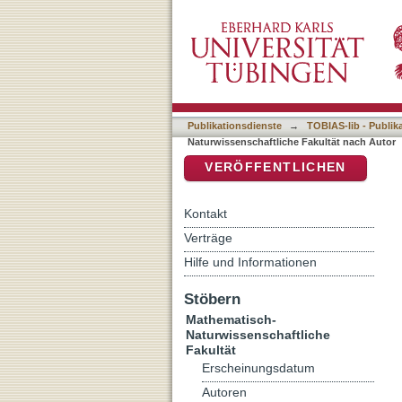
Auflistung 7 Mathematisch
DSpace Repositorium (Manakin b
Publikationsdienste
→
TOBIAS-lib - Publik
Naturwissenschaftliche Fakultät nach Autor
VERÖFFENTLICHEN
Kontakt
Verträge
Hilfe und Informationen
Stöbern
Mathematisch-
Naturwissenschaftliche
Fakultät
Erscheinungsdatum
Autoren