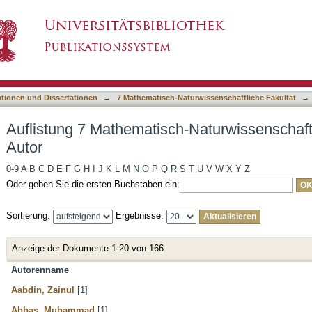
-Naturwissenschaftliche Fakultät nach Autor
asiert)
ationen und Dissertationen
→
7 Mathematisch-Naturwissenschaftliche Fakultät
→
Auflistung 7 Mathematisch-Naturwissenschaft
Autor
0-9
A
B
C
D
E
F
G
H
I
J
K
L
M
N
O
P
Q
R
S
T
U
V
W
X
Y
Z
Oder geben Sie die ersten Buchstaben ein:
Sortierung:
Ergebnisse:
Anzeige der Dokumente 1-20 von 166
Autorenname
Aabdin, Zainul
[1]
Abbas, Muhammad
[1]