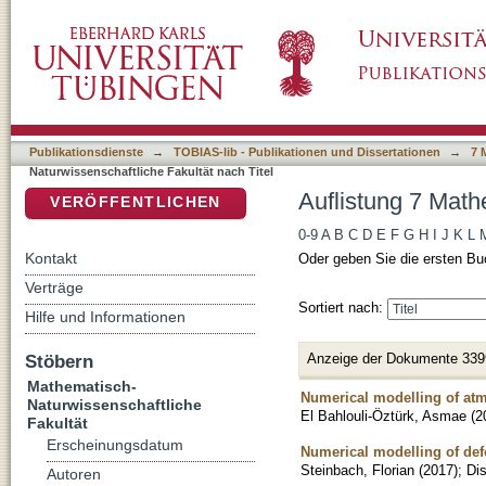
Auflistung 7 Mathematisch-Naturwissenschaftl
DSpace Repositorium (Manakin basiert)
Publikationsdienste
→
TOBIAS-lib - Publikationen und Dissertationen
→
7 
Naturwissenschaftliche Fakultät nach Titel
Auflistung 7 Math
VERÖFFENTLICHEN
0-9
A
B
C
D
E
F
G
H
I
J
K
L
Kontakt
Oder geben Sie die ersten Bu
Verträge
Sortiert nach:
Hilfe und Informationen
Anzeige der Dokumente 339
Stöbern
Mathematisch-
Numerical modelling of atm
Naturwissenschaftliche
El Bahlouli-Öztürk, Asmae
(
2
Fakultät
Erscheinungsdatum
Numerical modelling of defo
Steinbach, Florian
(
2017
)
;
Dis
Autoren