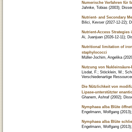
Numerische Verfahren für 
Jahnke, Tobias
(
2003
)
;
Disser
Nutrient- and Secondary Me
Bilici, Kevser
(
2027-12-22
)
;
D
Nutrient-Access Strategies 
Ai, Juanjuan
(
2026-12-11
)
;
Di
Nutritional limitation of i
staphylococci
Müller-Jochim, Angelika
(
202
Nutzung von Nukleinsäure-P
Lisdat, F.
;
Stöcklein, W.
;
Sche
Verschiedenartige Ressourcen
Die Nützlichkeit von modif
Lipase-unterstützter enant
Ghanem, Ashraf
(
2002
)
;
Disse
Nymphaea alba Blüte öffne
Engelmann, Wolfgang
(
2013
)
Nymphaea alba Blüte schlie
Engelmann, Wolfgang
(
2013
)