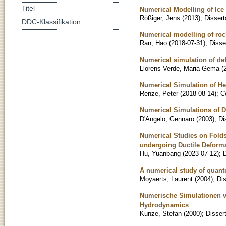
Titel
Numerical Modelling of Ice
Rößiger, Jens
(
2013
)
;
Dissert
DDC-Klassifikation
Numerical modelling of ro
Ran, Hao
(
2018-07-31
)
;
Disse
Numerical simulation of def
Llorens Verde, Maria Gema
(
Numerical Simulation of Hea
Renze, Peter
(
2018-08-14
)
;
C
Numerical Simulations of Di
D'Angelo, Gennaro
(
2003
)
;
Di
Numerical Studies on Folds
undergoing Ductile Deform
Hu, Yuanbang
(
2023-07-12
)
;
D
A numerical study of quant
Moyaerts, Laurent
(
2004
)
;
Dis
Numerische Simulationen v
Hydrodynamics
Kunze, Stefan
(
2000
)
;
Disser