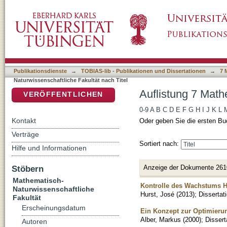
Auflistung 7 Mathematisch-Naturwissenschaftl
DSpace Repositorium (Manakin basiert)
Publikationsdienste
→
TOBIAS-lib - Publikationen und Dissertationen
→
7 
Naturwissenschaftliche Fakultät nach Titel
Auflistung 7 Math
VERÖFFENTLICHEN
0-9
A
B
C
D
E
F
G
H
I
J
K
L
Kontakt
Oder geben Sie die ersten Bu
Verträge
Sortiert nach:
Hilfe und Informationen
Anzeige der Dokumente 261
Stöbern
Mathematisch-
Kontrolle des Wachstums HP
Naturwissenschaftliche
Hurst, José
(
2013
)
;
Dissertat
Fakultät
Erscheinungsdatum
Ein Konzept zur Optimierun
Alber, Markus
(
2000
)
;
Dissert
Autoren