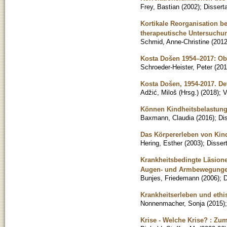
Frey, Bastian
(
2002
)
;
Disserta
Kortikale Reorganisation 
therapeutische Untersuchun
Schmid, Anne-Christine
(
201
Kosta Došen 1954–2017: Obi
Schroeder-Heister, Peter
(
201
Kosta Došen, 1954-2017. De
Adžić, Miloš (Hrsg.)
(
2018
)
;
V
Können Kindheitsbelastunge
Baxmann, Claudia
(
2016
)
;
Di
Das Körpererleben von Kind
Hering, Esther
(
2003
)
;
Disser
Krankheitsbedingte Läsion
Augen- und Armbewegung
Bunjes, Friedemann
(
2006
)
;
D
Krankheitserleben und ethi
Nonnenmacher, Sonja
(
2015
)
Krise - Welche Krise? : Z