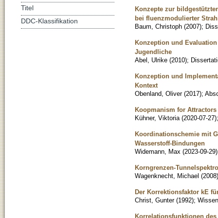
Titel
Konzepte zur bildgestützt
bei fluenzmodulierter Strah
DDC-Klassifikation
Baum, Christoph
(
2007
)
;
Diss
Konzeption und Evaluation 
Jugendliche
Abel, Ulrike
(
2010
)
;
Dissertat
Konzeption und Implementa
Kontext
Obenland, Oliver
(
2017
)
;
Absc
Koopmanism for Attractors
Kühner, Viktoria
(
2020-07-27
)
Koordinationschemie mit Ge
Wasserstoff-Bindungen
Widemann, Max
(
2023-09-29
)
Korngrenzen-Tunnelspektro
Wagenknecht, Michael
(
2008
Der Korrektionsfaktor kE fü
Christ, Gunter
(
1992
)
;
Wissens
Korrelationsfunktionen des