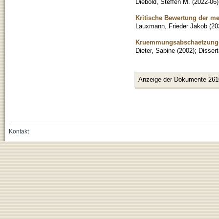
Diebold, Steffen M.
(
2022-06
)
Kritische Bewertung der me
Lauxmann, Frieder Jakob
(
20
Kruemmungsabschaetzungen 
Dieter, Sabine
(
2002
)
;
Dissert
Anzeige der Dokumente 261
Kontakt