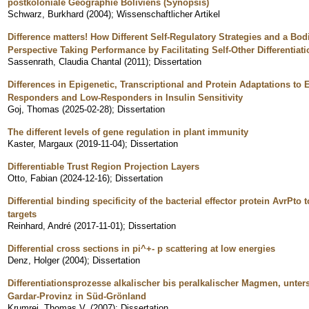
postkoloniale Geographie Boliviens (Synopsis)
Schwarz, Burkhard
(
2004
)
;
Wissenschaftlicher Artikel
Difference matters! How Different Self-Regulatory Strategies and a B
Perspective Taking Performance by Facilitating Self-Other Differentiati
Sassenrath, Claudia Chantal
(
2011
)
;
Dissertation
Differences in Epigenetic, Transcriptional and Protein Adaptations to 
Responders and Low-Responders in Insulin Sensitivity
Goj, Thomas
(
2025-02-28
)
;
Dissertation
The different levels of gene regulation in plant immunity
Kaster, Margaux
(
2019-11-04
)
;
Dissertation
Differentiable Trust Region Projection Layers
Otto, Fabian
(
2024-12-16
)
;
Dissertation
Differential binding specificity of the bacterial effector protein AvrPto 
targets
Reinhard, André
(
2017-11-01
)
;
Dissertation
Differential cross sections in pi^+- p scattering at low energies
Denz, Holger
(
2004
)
;
Dissertation
Differentiationsprozesse alkalischer bis peralkalischer Magmen, unt
Gardar-Provinz in Süd-Grönland
Krumrei, Thomas V.
(
2007
)
;
Dissertation