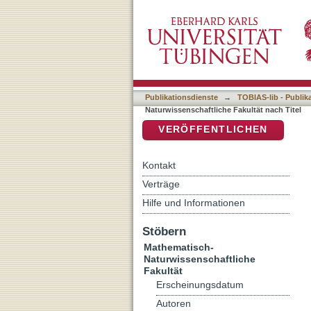
Auflistung 7 Mathematisch
DSpace Repositorium (Manakin b
Publikationsdienste
→
TOBIAS-lib - Publik
Naturwissenschaftliche Fakultät nach Titel
VERÖFFENTLICHEN
Kontakt
Verträge
Hilfe und Informationen
Stöbern
Mathematisch-
Naturwissenschaftliche
Fakultät
Erscheinungsdatum
Autoren