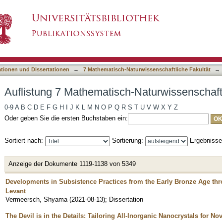
-Naturwissenschaftliche Fakultät nach Titel
asiert)
ationen und Dissertationen
→
7 Mathematisch-Naturwissenschaftliche Fakultät
→
Auflistung 7 Mathematisch-Naturwissenschaftl
0-9
A
B
C
D
E
F
G
H
I
J
K
L
M
N
O
P
Q
R
S
T
U
V
W
X
Y
Z
Oder geben Sie die ersten Buchstaben ein:
Sortiert nach:
Sortierung:
Ergebniss
Anzeige der Dokumente 1119-1138 von 5349
Developments in Subsistence Practices from the Early Bronze Age thr
Levant
Vermeersch, Shyama
(
2021-08-13
)
;
Dissertation
The Devil is in the Details: Tailoring All-Inorganic Nanocrystals for No