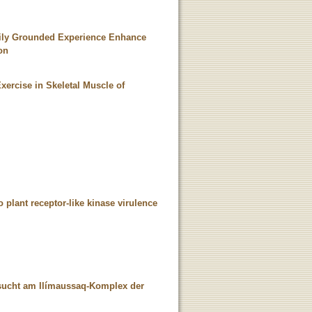
odily Grounded Experience Enhance
on
Exercise in Skeletal Muscle of
to plant receptor-like kinase virulence
ersucht am Ilímaussaq-Komplex der