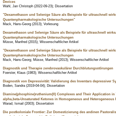
Devices
Wahl, Jan Christoph
(
2022-09-23
)
;
Dissertation
"Dexamethason und Selenige Säure als Beispiele für ultraschnell wirk
Quantenpharmakologische Untersuchungen"
Mack, Hans-Georg
(
2013
)
;
Vorlesung
Dexamethason und Selenige Säure als Beispiele für ultraschnell wirks
Quantenpharmakologische Untersuchungen
Müsse, Manfred
(
2015
)
;
Wissenschaftlicher Artikel
"Dexamethason und Selenige Säure als Beispiele für ultraschnell wirk
Quantenpharmakologische Untersuchungen
Mack, Hans-Georg
;
Müsse, Manfred
(
2013
)
;
Wissenschaftlicher Artikel
Diagnostik und Therapie zerebrovaskulärer Durchblutungsstörungen
Foerster, Klaus
(
1983
)
;
Wissenschaftlicher Artikel
Diagnostik von Depressivität: Validierung des Inventars depressiver 
Boden, Sandra
(
2019-04-04
)
;
Dissertation
Diamine(phosphine)ruthenium(II) Complexes and Their Application in 
alpha,beta-Unsaturated Ketones in Homogeneous and Heterogeneous
Warad, Ismail
(
2003
)
;
Dissertation
Die postkoloniale Frontier: Zur Domestizierung des andinen Pastoral