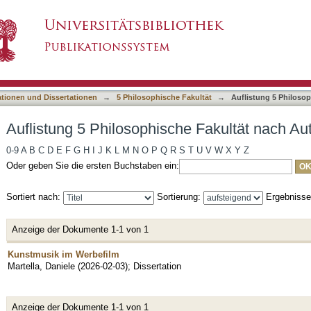
e Fakultät nach Autor "Martella, Daniele"
asiert)
ationen und Dissertationen
→
5 Philosophische Fakultät
→
Auflistung 5 Philoso
Auflistung 5 Philosophische Fakultät nach Aut
0-9
A
B
C
D
E
F
G
H
I
J
K
L
M
N
O
P
Q
R
S
T
U
V
W
X
Y
Z
Oder geben Sie die ersten Buchstaben ein:
Sortiert nach:
Sortierung:
Ergebniss
Anzeige der Dokumente 1-1 von 1
Kunstmusik im Werbefilm
Martella, Daniele
(
2026-02-03
)
;
Dissertation
Anzeige der Dokumente 1-1 von 1