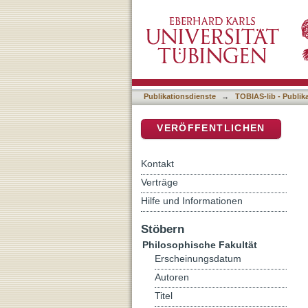
Auflistung 5 Philosophisch
DSpace Repositorium (Manakin b
Publikationsdienste
→
TOBIAS-lib - Publik
VERÖFFENTLICHEN
Kontakt
Verträge
Hilfe und Informationen
Stöbern
Philosophische Fakultät
Erscheinungsdatum
Autoren
Titel