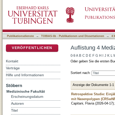
Auflistung 4 Medizinische Fakultät nach Autor
DSpace Repositorium (Manakin basiert)
Publikationsdienste
→
TOBIAS-lib - Publikationen und Dissertationen
→
4 
Auflistung 4 Mediz
VERÖFFENTLICHEN
0-9
A
B
C
D
E
F
G
H
I
J
K
L
Kontakt
Oder geben Sie die ersten Bu
Verträge
Sortiert nach:
Hilfe und Informationen
Anzeige der Dokumente 1-1
Stöbern
Medizinische Fakultät
Retrospektive Studie: Einj
Erscheinungsdatum
mit Nasenpolypen (CRSwN
Capitani, Flavia
(
2026-04-17
)
Autoren
Titel