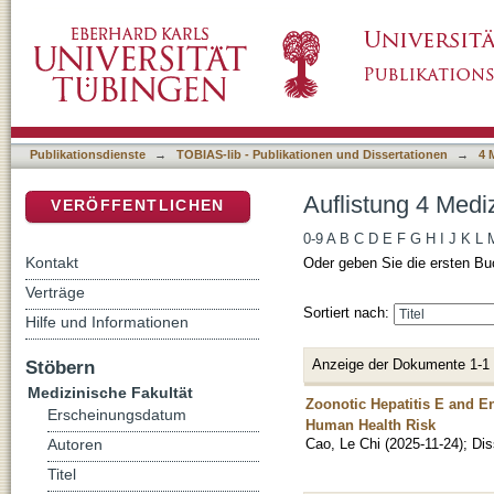
Auflistung 4 Medizinische Fakultät nach Auto
DSpace Repositorium (Manakin basiert)
Publikationsdienste
→
TOBIAS-lib - Publikationen und Dissertationen
→
4 
Auflistung 4 Medi
VERÖFFENTLICHEN
0-9
A
B
C
D
E
F
G
H
I
J
K
L
Kontakt
Oder geben Sie die ersten Bu
Verträge
Sortiert nach:
Hilfe und Informationen
Anzeige der Dokumente 1-1
Stöbern
Medizinische Fakultät
Zoonotic Hepatitis E and E
Erscheinungsdatum
Human Health Risk
Cao, Le Chi
(
2025-11-24
)
;
Dis
Autoren
Titel