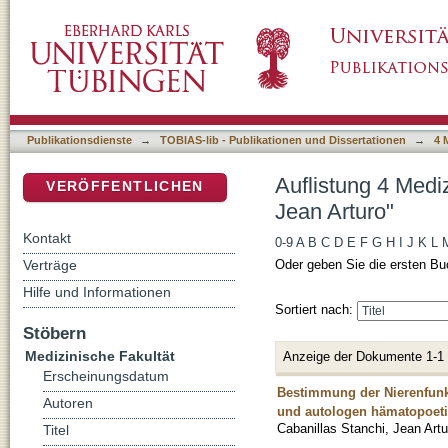
Auflistung 4 Medizinische Fakultät nach Auto
DSpace Repositorium (Manakin basiert)
Publikationsdienste
→
TOBIAS-lib - Publikationen und Dissertationen
→
4 
Auflistung 4 Medi
VERÖFFENTLICHEN
Jean Arturo"
Kontakt
0-9
A
B
C
D
E
F
G
H
I
J
K
L
Verträge
Oder geben Sie die ersten Bu
Hilfe und Informationen
Sortiert nach:
Stöbern
Medizinische Fakultät
Anzeige der Dokumente 1-1
Erscheinungsdatum
Bestimmung der Nierenfunk
Autoren
und autologen hämatopoeti
Cabanillas Stanchi, Jean Artu
Titel