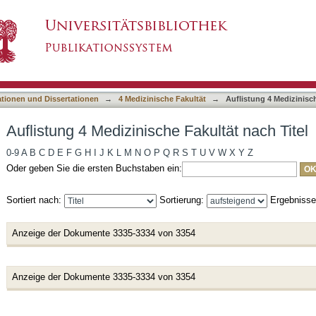
Fakultät nach Titel
asiert)
ationen und Dissertationen
→
4 Medizinische Fakultät
→
Auflistung 4 Medizinisch
Auflistung 4 Medizinische Fakultät nach Titel
0-9
A
B
C
D
E
F
G
H
I
J
K
L
M
N
O
P
Q
R
S
T
U
V
W
X
Y
Z
Oder geben Sie die ersten Buchstaben ein:
Sortiert nach:
Sortierung:
Ergebniss
Anzeige der Dokumente 3335-3334 von 3354
Anzeige der Dokumente 3335-3334 von 3354