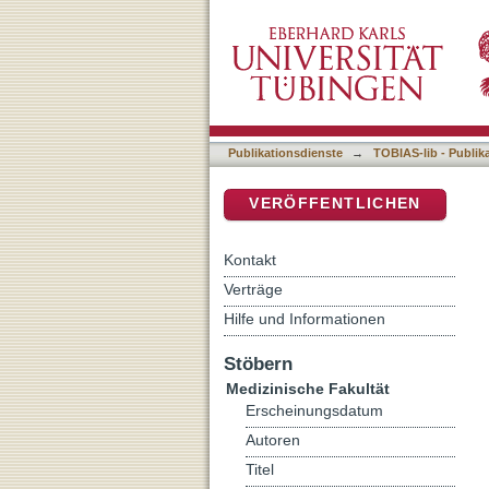
Auflistung 4 Medizinische 
DSpace Repositorium (Manakin b
Publikationsdienste
→
TOBIAS-lib - Publik
VERÖFFENTLICHEN
Kontakt
Verträge
Hilfe und Informationen
Stöbern
Medizinische Fakultät
Erscheinungsdatum
Autoren
Titel