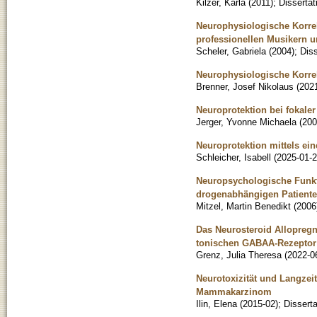
Kilzer, Karla
(
2011
)
;
Dissertat
Neurophysiologische Korre
professionellen Musikern 
Scheler, Gabriela
(
2004
)
;
Diss
Neurophysiologische Korrel
Brenner, Josef Nikolaus
(
202
Neuroprotektion bei fokaler
Jerger, Yvonne Michaela
(
200
Neuroprotektion mittels ei
Schleicher, Isabell
(
2025-01-
Neuropsychologische Funkti
drogenabhängigen Patiente
Mitzel, Martin Benedikt
(
2006
Das Neurosteroid Allopregn
tonischen GABAA-Rezeptor v
Grenz, Julia Theresa
(
2022-0
Neurotoxizität und Langzei
Mammakarzinom
Ilin, Elena
(
2015-02
)
;
Disserta