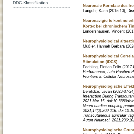
DDC-Klassifikation
Neuronale Korrelate des Ir
Langohr, Karin
(
2015-10
)
;
Dis
Neuronavigierte kontinuier
Kortex bei chronischem Tin
Lundershausen, Vincent
(
201
Neurophysiological alterati
Müßler, Hannah Barbara
(
202
Neurophysiological Correlat
Stimulation (tDCS)
Faehling, Florian Felix
(
2017-
Performance, Late Positive Po
Frontiers in Cellular Neurosci
Neurophysiologische Effekt
Berelidze, Levan
(
2023-07-24
Interaction During Transcuta
2021 Mar 15. doi:10.3389/fn
Neuro-cardiac coupling predic
2021;14(2):209-216. doi:10.1
Transcutaneous auricular vagu
Auton Neurosci. 2021;236:102
Neurophysiologische Grundl