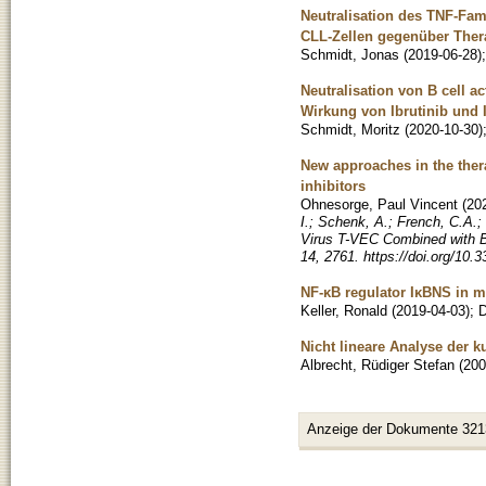
Neutralisation des TNF-Fam
CLL-Zellen gegenüber Ther
Schmidt, Jonas
(
2019-06-28
)
Neutralisation von B cell 
Wirkung von Ibrutinib und 
Schmidt, Moritz
(
2020-10-30
)
New approaches in the the
inhibitors
Ohnesorge, Paul Vincent
(
20
I.; Schenk, A.; French, C.A.;
Virus T-VEC Combined with B
14, 2761. https://doi.org/10
NF-κB regulator IκBNS in 
Keller, Ronald
(
2019-04-03
)
;
D
Nicht lineare Analyse der k
Albrecht, Rüdiger Stefan
(
200
Anzeige der Dokumente 321