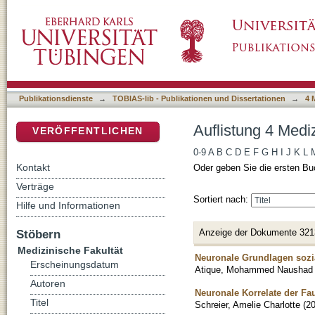
Auflistung 4 Medizinische Fakultät nach Titel
DSpace Repositorium (Manakin basiert)
Publikationsdienste
→
TOBIAS-lib - Publikationen und Dissertationen
→
4 
Auflistung 4 Mediz
VERÖFFENTLICHEN
0-9
A
B
C
D
E
F
G
H
I
J
K
L
Kontakt
Oder geben Sie die ersten Bu
Verträge
Sortiert nach:
Hilfe und Informationen
Anzeige der Dokumente 321
Stöbern
Medizinische Fakultät
Neuronale Grundlagen sozi
Erscheinungsdatum
Atique, Mohammed Naushad 
Autoren
Neuronale Korrelate der F
Titel
Schreier, Amelie Charlotte
(
2