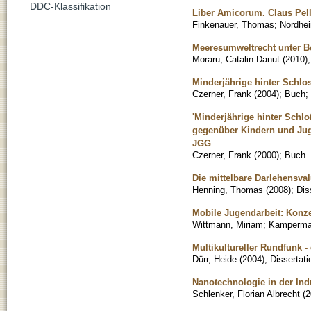
DDC-Klassifikation
Liber Amicorum. Claus Pel
Finkenauer, Thomas
;
Nordhei
Meeresumweltrecht unter B
Moraru, Catalin Danut
(
2010
)
Minderjährige hinter Schlo
Czerner, Frank
(
2004
)
;
Buch
;
'Minderjährige hinter Schl
gegenüber Kindern und Juge
JGG
Czerner, Frank
(
2000
)
;
Buch
Die mittelbare Darlehensva
Henning, Thomas
(
2008
)
;
Dis
Mobile Jugendarbeit: Konz
Wittmann, Miriam
;
Kamperman
Multikultureller Rundfunk 
Dürr, Heide
(
2004
)
;
Dissertati
Nanotechnologie in der Indu
Schlenker, Florian Albrecht
(
2