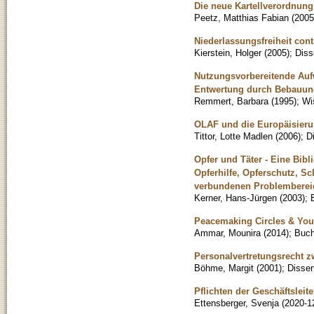
Die neue Kartellverordnung 
Peetz, Matthias Fabian
(
2005
Niederlassungsfreiheit co
Kierstein, Holger
(
2005
)
;
Diss
Nutzungsvorbereitende Auf
Entwertung durch Bebauun
Remmert, Barbara
(
1995
)
;
Wi
OLAF und die Europäisieru
Tittor, Lotte Madlen
(
2006
)
;
D
Opfer und Täter - Eine Bibl
Opferhilfe, Opferschutz, S
verbundenen Problemberei
Kerner, Hans-Jürgen
(
2003
)
;
Peacemaking Circles & You
Ammar, Mounira
(
2014
)
;
Buc
Personalvertretungsrecht z
Böhme, Margit
(
2001
)
;
Disser
Pflichten der Geschäftsleit
Ettensberger, Svenja
(
2020-1