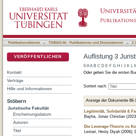
Auflistung 3 Juristische Fakultät nach Titel
DSpace Repositorium (Manakin basiert)
Publikationsdienste
→
TOBIAS-lib - Publikationen und Dissertationen
→
3 
Auflistung 3 Juris
VERÖFFENTLICHEN
0-9
A
B
C
D
E
F
G
H
I
J
K
L
Kontakt
Oder geben Sie die ersten Bu
Verträge
Sortiert nach:
Hilfe und Informationen
Anzeige der Dokumente 86-
Stöbern
Juristische Fakultät
Legitimität, Solidarität & 
Erscheinungsdatum
Bayha, Jonas Christian
(
2023
Autoren
Die Leverage-Theorie zu K
Titel
Lestari, Hesty Diyah
(
2006
)
;