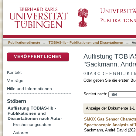
Auflistung TOBIAS-lib - Publikationen und D
DSpace Repositorium (Manakin basiert)
Publikationsdienste
→
TOBIAS-lib - Publikationen und Dissertationen
→
Au
Auflistung TOBIAS
VERÖFFENTLICHEN
"Sackmann, Andr
Kontakt
0-9
A
B
C
D
E
F
G
H
I
J
K
L
Verträge
Oder geben Sie die ersten Bu
Hilfe und Informationen
Sortiert nach:
Stöbern
Auflistung TOBIAS-lib -
Anzeige der Dokumente 1-1
Publikationen und
Dissertationen nach Autor
SMOX Gas Sensor Characteri
Erscheinungsdatum
Spectroscopic Analysis of
Sackmann, André David
(
202
Autoren