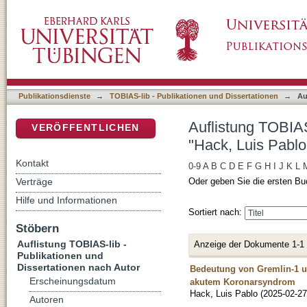
Auflistung TOBIAS-lib - Publikationen und Di
DSpace Repositorium (Manakin basiert)
Publikationsdienste
→
TOBIAS-lib - Publikationen und Dissertationen
→
Au
Auflistung TOBIAS
VERÖFFENTLICHEN
"Hack, Luis Pablo
Kontakt
0-9
A
B
C
D
E
F
G
H
I
J
K
L
Verträge
Oder geben Sie die ersten Bu
Hilfe und Informationen
Sortiert nach:
Stöbern
Auflistung TOBIAS-lib -
Anzeige der Dokumente 1-1
Publikationen und
Dissertationen nach Autor
Bedeutung von Gremlin-1 u
Erscheinungsdatum
akutem Koronarsyndrom
Hack, Luis Pablo
(
2025-02-27
Autoren