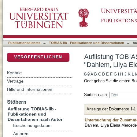
Auflistung TOBIAS-lib - Publikationen und D
DSpace Repositorium (Manakin basiert)
Mercedes"
Publikationsdienste
→
TOBIAS-lib - Publikationen und Dissertationen
→
Au
Auflistung TOBIAS
VERÖFFENTLICHEN
"Dahlem, Lilya E
Kontakt
0-9
A
B
C
D
E
F
G
H
I
J
K
L
Verträge
Oder geben Sie die ersten Bu
Hilfe und Informationen
Sortiert nach:
Stöbern
Auflistung TOBIAS-lib -
Anzeige der Dokumente 1-1
Publikationen und
Dissertationen nach Autor
Untersuchung der Zusamm
Dahlem, Lilya Elena Mercede
Erscheinungsdatum
Autoren