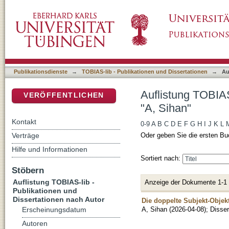
Auflistung TOBIAS-lib - Publikationen und Di
DSpace Repositorium (Manakin basiert)
Publikationsdienste
→
TOBIAS-lib - Publikationen und Dissertationen
→
Au
Auflistung TOBIAS
VERÖFFENTLICHEN
"A, Sihan"
Kontakt
0-9
A
B
C
D
E
F
G
H
I
J
K
L
Verträge
Oder geben Sie die ersten Bu
Hilfe und Informationen
Sortiert nach:
Stöbern
Auflistung TOBIAS-lib -
Anzeige der Dokumente 1-1
Publikationen und
Dissertationen nach Autor
Die doppelte Subjekt-Objekt
A, Sihan
(
2026-04-08
)
;
Disser
Erscheinungsdatum
Autoren