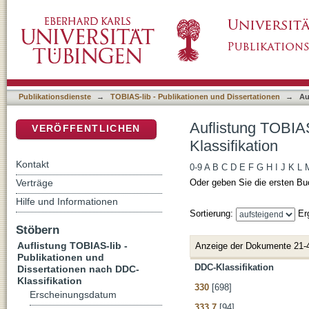
Auflistung TOBIAS-lib - Publikationen und D
DSpace Repositorium (Manakin basiert)
Publikationsdienste
→
TOBIAS-lib - Publikationen und Dissertationen
→
Au
Auflistung TOBIAS
VERÖFFENTLICHEN
Klassifikation
Kontakt
0-9
A
B
C
D
E
F
G
H
I
J
K
L
Verträge
Oder geben Sie die ersten Bu
Hilfe und Informationen
Sortierung:
Er
Stöbern
Auflistung TOBIAS-lib -
Anzeige der Dokumente 21-
Publikationen und
DDC-Klassifikation
Dissertationen nach DDC-
Klassifikation
330
[698]
Erscheinungsdatum
333.7
[94]