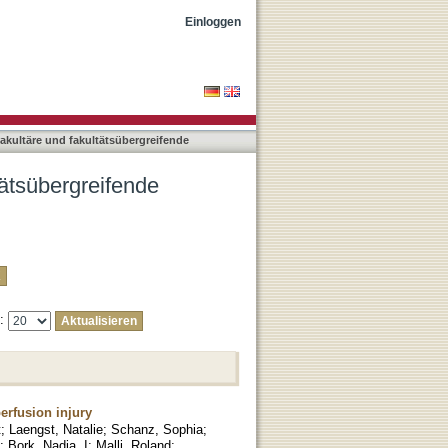
ungen nach Autor "Yang,
Einloggen
rfakultäre und fakultätsübergreifende
ltätsübergreifende
e:
erfusion injury
t
;
Laengst, Natalie
;
Schanz, Sophia
;
;
Bork, Nadja, I
;
Malli, Roland
;