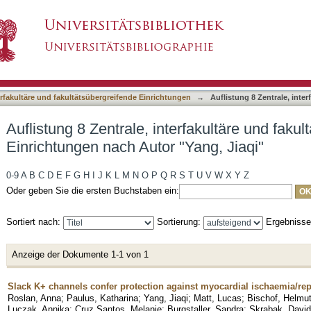
erfakultäre und fakultätsübergreifende Einricht
asiert)
terfakultäre und fakultätsübergreifende Einrichtungen
→
Auflistung 8 Zentrale, inte
Auflistung 8 Zentrale, interfakultäre und faku
Einrichtungen nach Autor "Yang, Jiaqi"
0-9
A
B
C
D
E
F
G
H
I
J
K
L
M
N
O
P
Q
R
S
T
U
V
W
X
Y
Z
Oder geben Sie die ersten Buchstaben ein:
Sortiert nach:
Sortierung:
Ergebniss
Anzeige der Dokumente 1-1 von 1
Slack K+ channels confer protection against myocardial ischaemia/rep
Roslan, Anna
;
Paulus, Katharina
;
Yang, Jiaqi
;
Matt, Lucas
;
Bischof, Helmu
Luczak, Annika
;
Cruz Santos, Melanie
;
Burgstaller, Sandra
;
Skrabak, David