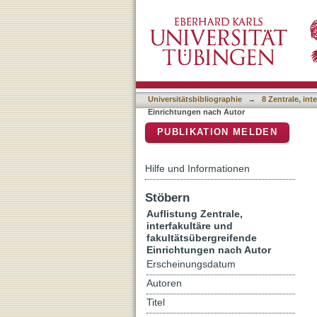
Auflistung 8 Zentrale, int
DSpace Repositorium (Manakin b
Jiaqi"
Universitätsbibliographie
→
8 Zentrale, in
Einrichtungen nach Autor
PUBLIKATION MELDEN
Hilfe und Informationen
Stöbern
Auflistung Zentrale,
interfakultäre und
fakultätsübergreifende
Einrichtungen nach Autor
Erscheinungsdatum
Autoren
Titel