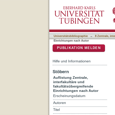
Auflistung 8 Zentrale, int
DSpace Repositorium (Manakin b
"Achahbourn, Salwa"
Universitätsbibliographie
→
8 Zentrale, in
Einrichtungen nach Autor
PUBLIKATION MELDEN
Hilfe und Informationen
Stöbern
Auflistung Zentrale,
interfakultäre und
fakultätsübergreifende
Einrichtungen nach Autor
Erscheinungsdatum
Autoren
Titel