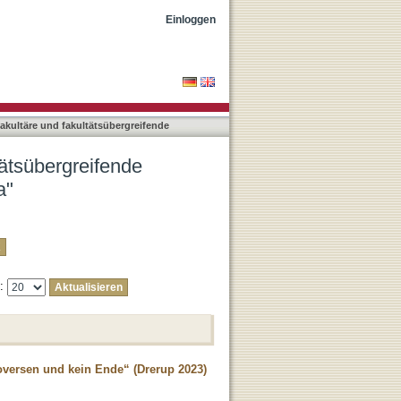
ungen nach Autor
Einloggen
rfakultäre und fakultätsübergreifende
ltätsübergreifende
a"
e:
oversen und kein Ende“ (Drerup 2023)