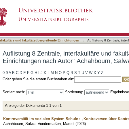
erfakultäre und fakultätsübergreifende Einricht
asiert)
terfakultäre und fakultätsübergreifende Einrichtungen
→
Auflistung 8 Zentrale, inte
Auflistung 8 Zentrale, interfakultäre und faku
Einrichtungen nach Autor "Achahbourn, Salw
0-9
A
B
C
D
E
F
G
H
I
J
K
L
M
N
O
P
Q
R
S
T
U
V
W
X
Y
Z
Oder geben Sie die ersten Buchstaben ein:
Sortiert nach:
Sortierung:
Ergebniss
Anzeige der Dokumente 1-1 von 1
Kontroversität im sozialen System Schule : „Kontroversen über Kontr
Achahbourn, Salwa
;
Vondermaßen, Marcel
(
2026
)