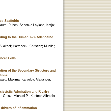
red Scaffolds
aum, Ruben
;
Schenke-Layland, Katja
;
nding to the Human A2A Adenosine
Aliaksei
;
Harteneck, Christian
;
Mueller,
ncer Cells
ption of the Secondary Structure and
tions
wald, Maxima
;
Karaulov, Alexander
;
cissistic Admiration and Rivalry
.
;
Grosz, Michael P.
;
Kuefner, Albrecht
drivers of inflammation