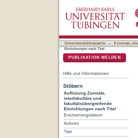
Auflistung 8 Zentrale, int
DSpace Repositorium (Manakin b
Universitätsbibliographie
→
8 Zentrale, in
Einrichtungen nach Titel
PUBLIKATION MELDEN
Hilfe und Informationen
Stöbern
Auflistung Zentrale,
interfakultäre und
fakultätsübergreifende
Einrichtungen nach Titel
Erscheinungsdatum
Autoren
Titel