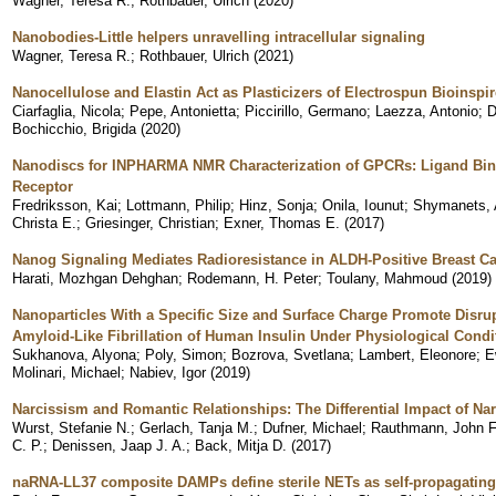
Wagner, Teresa R.
;
Rothbauer, Ulrich
(
2020
)
Nanobodies-Little helpers unravelling intracellular signaling
Wagner, Teresa R.
;
Rothbauer, Ulrich
(
2021
)
Nanocellulose and Elastin Act as Plasticizers of Electrospun Bioinspi
Ciarfaglia, Nicola
;
Pepe, Antonietta
;
Piccirillo, Germano
;
Laezza, Antonio
;
D
Bochicchio, Brigida
(
2020
)
Nanodiscs for INPHARMA NMR Characterization of GPCRs: Ligand Bi
Receptor
Fredriksson, Kai
;
Lottmann, Philip
;
Hinz, Sonja
;
Onila, Iounut
;
Shymanets, 
Christa E.
;
Griesinger, Christian
;
Exner, Thomas E.
(
2017
)
Nanog Signaling Mediates Radioresistance in ALDH-Positive Breast Ca
Harati, Mozhgan Dehghan
;
Rodemann, H. Peter
;
Toulany, Mahmoud
(
2019
)
Nanoparticles With a Specific Size and Surface Charge Promote Disru
Amyloid-Like Fibrillation of Human Insulin Under Physiological Condi
Sukhanova, Alyona
;
Poly, Simon
;
Bozrova, Svetlana
;
Lambert, Eleonore
;
E
Molinari, Michael
;
Nabiev, Igor
(
2019
)
Narcissism and Romantic Relationships: The Differential Impact of Nar
Wurst, Stefanie N.
;
Gerlach, Tanja M.
;
Dufner, Michael
;
Rauthmann, John F
C. P.
;
Denissen, Jaap J. A.
;
Back, Mitja D.
(
2017
)
naRNA-LL37 composite DAMPs define sterile NETs as self-propagating 