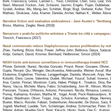
Bork, Francesca
;
Greve, Carsten L.
;
Youn, Christine
;
Chen, Sirui
;
Leal, Vin
Nasri, Masoud
;
Focken, Jule
;
Scheurer, Jasmin
;
Engels, Pujan
;
Dubbelaar,
Szolek, Andras
;
Wu, Meng-Jen
;
Schittek, Birgit
;
Bugl, Stefanie
;
Kufer, Tho
Mathias
;
Skokowa, Julia
;
Kramer, Daniela
;
Archer, Nathan K.
;
Weber, Alexa
Narrative fiction and evaluative ambivalence : Jane Austen's "Northan
Bross, Martina
;
Ziegler, René
(
2019
)
Narrazioni e pratiche politiche antislave a Trieste tra città e campagna
Toncich, Francesco
(
2017
)
Nasal commensals reduce Staphylococcus aureus proliferation by restr
Zhao, Yanfeng
;
Bitzer, Alina
;
Power, Jeffrey John
;
Belikova, Darya
;
Salazar
Antje
;
Gerlach, David
;
Krismer, Bernhard
;
Heilbronner, Simon
(
2024
)
NASH limits anti-tumour surveillance in immunotherapy-treated HCC
Pfister, Dominik
;
Nunez, Nicolas Gonzalo
;
Pinyol, Roser
;
Govaere, Olivier
;
Gupta, Revant
;
Qiu, Mengjie
;
Deczkowska, Aleksandra
;
Weiner, Assaf
;
Muel
Ekaterina
;
Engleitner, Thomas
;
Lenggenhager, Daniela
;
Moncsek, Anja
;
Hei
Kotsiliti, Eleni
;
Leone, Valentina
;
Dudek, Michael
;
Yousuf, Suhail
;
Inverso,
Ana
;
Castet, Florian
;
Montironi, Carla
;
Haber, Philipp K.
;
Tiniakos, Dina
;
Be
Ramy
;
Vacca, Michele
;
Marra, Fabio
;
Schattenberg, Jorn M.
;
Allison, Micha
Pressiani, Tiziana
;
D'Alessio, Antonio
;
Personeni, Nicola
;
Rimassa, Lorenz
Pomej, Katharina
;
Kirstein, Martha M.
;
Vogel, Arndt
;
Peck-Radosavljevic, 
Fabian
;
Waidmann, Oliver
;
Trojan, Jorg
;
Schulze, Kornelius
;
Wege, Hennin
Bueter, Marco
;
Rossler, Fabian
;
Siebenhuner, Alexander
;
De Dosso, Sara
;
M
Jugold, Manfred
;
Luedde, Tom
;
Schietinger, Andrea
;
Schirmacher, Peter
;
Em
Billeter, Adrian
;
Mueller-Stich, Beat
;
Kikuchi, Hiroto
;
Duda, Dan G.
;
Kutting,