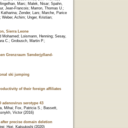
Ringelhan, Marc
;
Malek, Nisar
;
Spahn,
ur, Jean-Francois
;
Marron, Thomas U.
;
 Katharina
;
Zender, Lars
;
Marche, Parice
;
Weber, Achim
;
Unger, Kristian
;
on, Sierra Leone
d Mohamed
;
Loismann, Henning
;
Sesay,
ra C.
;
Grobusch, Martin P.
;
hen Grenzraum Sønderjylland-
ional ski jumping
ductivity of their foreign affiliates
D adenovirus serotype 43
a, Mihai
;
Fox, Patricia S.
;
Bassett,
snykh, Victor
(
2016
)
 after precise domain deletion
rei
;
Hori, Katsutoshi
(
2020
)