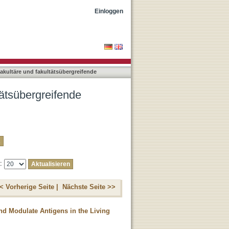
ngen nach Titel
Einloggen
rfakultäre und fakultätsübergreifende
ltätsübergreifende
e:
< Vorherige Seite |
Nächste Seite >>
nd Modulate Antigens in the Living