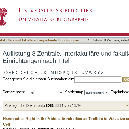
erfakultäre und fakultätsübergreifende Einrichtu
asiert)
terfakultäre und fakultätsübergreifende Einrichtungen
→
Auflistung 8 Zentrale, inte
Auflistung 8 Zentrale, interfakultäre und faku
Einrichtungen nach Titel
0-9
A
B
C
D
E
F
G
H
I
J
K
L
M
N
O
P
Q
R
S
T
U
V
W
X
Y
Z
Oder geben Sie die ersten Buchstaben ein:
Sortiert nach:
Sortierung:
Ergebniss
<
Anzeige der Dokumente 8295-8314 von 13794
Nanobodies Right in the Middle: Intrabodies as Toolbox to Visualize a
Cell