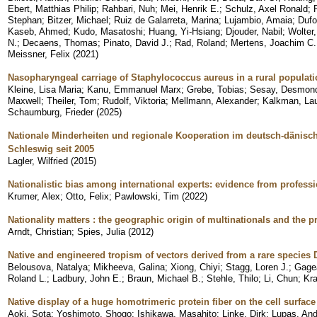
Ebert, Matthias Philip
;
Rahbari, Nuh
;
Mei, Henrik E.
;
Schulz, Axel Ronald
;
Stephan
;
Bitzer, Michael
;
Ruiz de Galarreta, Marina
;
Lujambio, Amaia
;
Dufo
Kaseb, Ahmed
;
Kudo, Masatoshi
;
Huang, Yi-Hsiang
;
Djouder, Nabil
;
Wolter,
N.
;
Decaens, Thomas
;
Pinato, David J.
;
Rad, Roland
;
Mertens, Joachim C.
Meissner, Felix
(
2021
)
Nasopharyngeal carriage of Staphylococcus aureus in a rural populati
Kleine, Lisa Maria
;
Kanu, Emmanuel Marx
;
Grebe, Tobias
;
Sesay, Desmon
Maxwell
;
Theiler, Tom
;
Rudolf, Viktoria
;
Mellmann, Alexander
;
Kalkman, Lau
Schaumburg, Frieder
(
2025
)
Nationale Minderheiten und regionale Kooperation im deutsch-dänisc
Schleswig seit 2005
Lagler, Wilfried
(
2015
)
Nationalistic bias among international experts: evidence from profess
Krumer, Alex
;
Otto, Felix
;
Pawlowski, Tim
(
2022
)
Nationality matters : the geographic origin of multinationals and the pro
Arndt, Christian
;
Spies, Julia
(
2012
)
Native and engineered tropism of vectors derived from a rare species 
Belousova, Natalya
;
Mikheeva, Galina
;
Xiong, Chiyi
;
Stagg, Loren J.
;
Gage
Roland L.
;
Ladbury, John E.
;
Braun, Michael B.
;
Stehle, Thilo
;
Li, Chun
;
Kra
Native display of a huge homotrimeric protein fiber on the cell surface
Aoki, Sota
;
Yoshimoto, Shogo
;
Ishikawa, Masahito
;
Linke, Dirk
;
Lupas, And