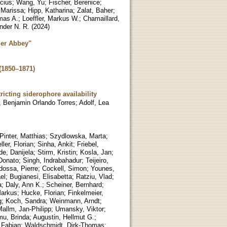
icius
;
Wang, Yu
;
Fischer, Berenice
;
 Marissa
;
Hipp, Katharina
;
Zalat, Baher
;
mas A.
;
Loeffler, Markus W.
;
Chamaillard,
nder N. R.
(
2024
)
ger Abbey"
 (1850–1871)
icting siderophore availability
, Benjamin Orlando Torres
;
Adolf, Lea
Pinter, Matthias
;
Szydlowska, Marta
;
ler, Florian
;
Sinha, Ankit
;
Friebel,
de, Danijela
;
Stirm, Kristin
;
Kosla, Jan
;
 Donato
;
Singh, Indrabahadur
;
Teijeiro,
dossa, Pierre
;
Cockell, Simon
;
Younes,
el
;
Bugianesi, Elisabetta
;
Ratziu, Vlad
;
a
;
Daly, Ann K.
;
Scheiner, Bernhard
;
Markus
;
Hucke, Florian
;
Finkelmeier,
g
;
Koch, Sandra
;
Weinmann, Arndt
;
allm, Jan-Philipp
;
Umansky, Viktor
;
u, Brinda
;
Augustin, Hellmut G.
;
 Fabian
;
Waldschmidt, Dirk-Thomas
;