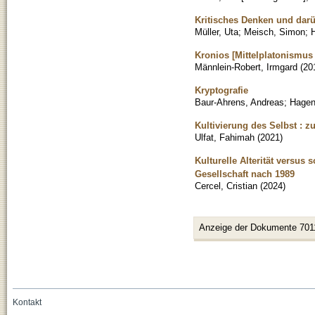
Kritisches Denken und darü
Müller, Uta
;
Meisch, Simon
;
H
Kronios [Mittelplatonismus
Männlein-Robert, Irmgard
(
20
Kryptografie
Baur-Ahrens, Andreas
;
Hagend
Kultivierung des Selbst : 
Ulfat, Fahimah
(
2021
)
Kulturelle Alterität versus
Gesellschaft nach 1989
Cercel, Cristian
(
2024
)
Anzeige der Dokumente 701
Kontakt