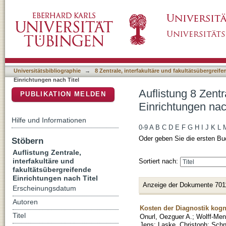
Auflistung 8 Zentrale, interfakultäre und faku
DSpace Repositorium (Manakin basiert)
Universitätsbibliographie
→
8 Zentrale, interfakultäre und fakultätsübergreif
Einrichtungen nach Titel
Auflistung 8 Zentr
PUBLIKATION MELDEN
Einrichtungen nac
Hilfe und Informationen
0-9
A
B
C
D
E
F
G
H
I
J
K
L
Oder geben Sie die ersten Bu
Stöbern
Auflistung Zentrale,
interfakultäre und
Sortiert nach:
fakultätsübergreifende
Einrichtungen nach Titel
Anzeige der Dokumente 701
Erscheinungsdatum
Autoren
Kosten der Diagnostik kog
Titel
Onurl, Oezguer A.
;
Wolff-Men
Jens
;
Laske, Christoph
;
Schn