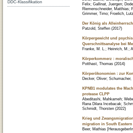
DDC-Klassifikation
Felix
;
Gallinat, Juergen
;
Dode
Riemenschneider, Matthias
;
Grimmer, Timo
;
Froelich, Lut
Der König als Alleinherrsch
Patzold, Steffen
(
2017
)
Körpergewicht und psychisc
Querschnittsanalyse bei M
Franke, M. L.
;
Heinrich, M.
;
A
Körperkommerz : moralisch
Potthast, Thomas
(
2014
)
Körperökonomien : zur Ko
Decker, Oliver
;
Schumacher, 
KPNB1 modulates the Machad
protease CLPP
Abeditashi, Mahkameh
;
Webe
Rana Dilara Incebacak
;
Schm
Schmidt, Thorsten
(
2022
)
Krieg und Zwangsmigration
migration in South Eastern 
Beer, Mathias [HerausgeberIn