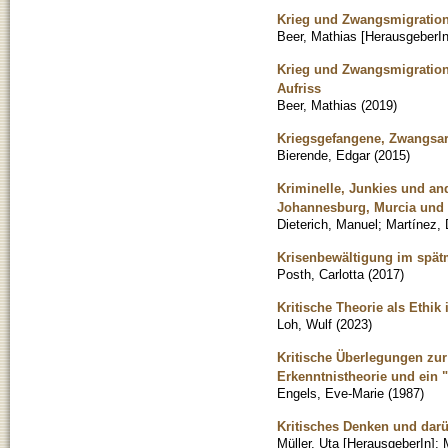
Krieg und Zwangsmigration
Beer, Mathias [HerausgeberIn
Krieg und Zwangsmigration
Aufriss
Beer, Mathias
(
2019
)
Kriegsgefangene, Zwangsar
Bierende, Edgar
(
2015
)
Kriminelle, Junkies und an
Johannesburg, Murcia und 
Dieterich, Manuel
;
Martínez,
Krisenbewältigung im spätm
Posth, Carlotta
(
2017
)
Kritische Theorie als Ethik
Loh, Wulf
(
2023
)
Kritische Überlegungen zur
Erkenntnistheorie und ein 
Engels, Eve-Marie
(
1987
)
Kritisches Denken und darü
Müller, Uta [HerausgeberIn]
;