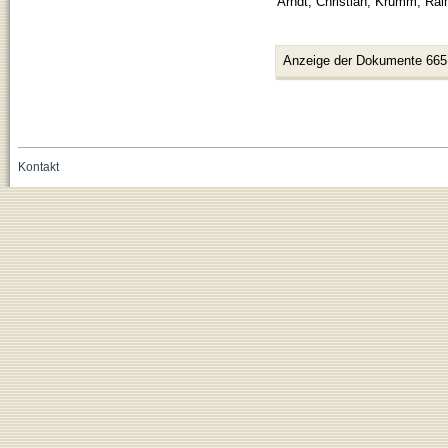
Arndt, Christian
;
Krumm, Rai
Anzeige der Dokumente 665
Kontakt