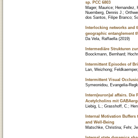
sp. PCC 6803
Mager, Maurice
;
Hernandez, 
Nuernberg, Dennis J.
;
Orthwe
dos Santos, Filipe Branco
;
Sc
Interlocking networks and t
geographic entanglement th
Da Vela, Raffaella
(
2019
)
Intermediäre Strukturen z
Boockmann, Bernhard
;
Hoch
Intermittent Episodes of B
Lan, Weizhong
;
Feldkaemper,
Intermittent Visual Occlusi
Symeonidou, Evangelia-Regk
Intern(euron)al affairs. Die
Acetylcholins mit GABAerg
Liebig, L.
;
Grasshoff, C.
;
Hen
Internal Motivation Buffers 
and Well-Being
Matschke, Christina
;
Fehr, Je
Internal state dynamics sha