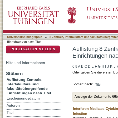
Auflistung 8 Zentrale, interfakultäre und faku
DSpace Repositorium (Manakin basiert)
Universitätsbibliographie
→
8 Zentrale, interfakultäre und fakultätsübergreif
Einrichtungen nach Titel
Auflistung 8 Zentr
PUBLIKATION MELDEN
Einrichtungen nac
Hilfe und Informationen
0-9
A
B
C
D
E
F
G
H
I
J
K
L
Oder geben Sie die ersten Bu
Stöbern
Auflistung Zentrale,
interfakultäre und
Sortiert nach:
fakultätsübergreifende
Einrichtungen nach Titel
Anzeige der Dokumente 665
Erscheinungsdatum
Autoren
Interferon-Mediated Cytokin
Titel
Infection