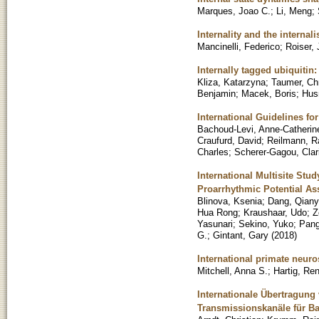
Marques, Joao C.
;
Li, Meng
;
Internality and the internal
Mancinelli, Federico
;
Roiser,
Internally tagged ubiquitin
Kliza, Katarzyna
;
Taumer, Ch
Benjamin
;
Macek, Boris
;
Husn
International Guidelines fo
Bachoud-Levi, Anne-Catherin
Craufurd, David
;
Reilmann, Ra
Charles
;
Scherer-Gagou, Clar
International Multisite St
Proarrhythmic Potential A
Blinova, Ksenia
;
Dang, Qian
Hua Rong
;
Kraushaar, Udo
;
Z
Yasunari
;
Sekino, Yuko
;
Pang
G.
;
Gintant, Gary
(
2018
)
International primate neur
Mitchell, Anna S.
;
Hartig, Re
Internationale Übertragung
Transmissionskanäle für B