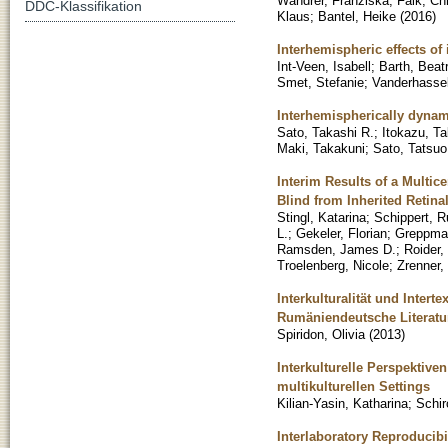
Wandrer, Franziska
;
Falk, Chr
DDC-Klassifikation
Klaus
;
Bantel, Heike
(
2016
)
Interhemispheric effects of
Int-Veen, Isabell
;
Barth, Beatr
Smet, Stefanie
;
Vanderhassel
Interhemispherically dynami
Sato, Takashi R.
;
Itokazu, T
Maki, Takakuni
;
Sato, Tatsuo
Interim Results of a Multic
Blind from Inherited Retina
Stingl, Katarina
;
Schippert, R
L.
;
Gekeler, Florian
;
Greppmai
Ramsden, James D.
;
Roider,
Troelenberg, Nicole
;
Zrenner,
Interkulturalität und Intert
Rumäniendeutsche Literatu
Spiridon, Olivia
(
2013
)
Interkulturelle Perspektiv
multikulturellen Settings
Kilian-Yasin, Katharina
;
Schi
Interlaboratory Reproducib