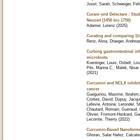
Joost, Sarah
;
Schweiger, Fel
Curare und Delectare : St
Neuzeit (1450 bis 1750)
Adamer, Lorenz
(
2025
)
Curating and comparing 114
Renz, Alina
;
Draeger, Andrea
Curbing gastrointestinal i
microbiota
Koeninger, Louis
;
Osbelt, Lis
Pils, Marina C.
;
Malek, Nisar 
(
2021
)
Curcumin and NCLX inhibitor
cancer
Gueguinou, Maxime
;
Ibrahim,
Crottes, David
;
Dupuy, Jacqu
Lefevre, Antoine
;
Lerondel, S
Chautard, Romain
;
Gueraud, 
Olivier
;
Fromont-Hankard, Ga
Lecomte, Thierry
(
2022
)
Curcumin-Based Nanoformul
Ghoran, Salar Hafez
;
Calcate