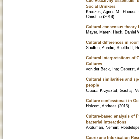
Cue Reactivity Essentials: E
Social Drinkers
Kroczek, Agnes M.
;
Haeussin
Christine
(
2018
)
Cultural consensus theory 
Mayer, Maren
;
Heck, Daniel 
Cultural differences in roo
Saulton, Aurelie
;
Buelthoff, H
Cultural Interpretations of
Cultures
von der Beck, Ina
;
Oeberst, A
Cultural similarities and s
people
Cipora, Krzysztof
;
Gashaj, V
Culture confessionali in Ger
Holzem, Andreas
(
2016
)
Culture-based analysis of P
bacterial interactions
Akduman, Nermin
;
Roedelsper
Cuprizone Intoxication Res