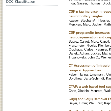
DDC-Klassifikation
Inga
;
Gasser, Thomas
;
Brock
CSF p-tau increase in respo
neurofibrillary tangles
Kaeser, Stephan A.
;
Haesler,
Mercken, Marc
;
Jucker, Math
CSF progranulin increases 
neurodegeneration and cogn
Suarez-Calvet, Marc
;
Capell,
Franzmeier, Nicolai
;
Kleinber
Cruchaga, Carlos
;
Paumier, K
Danek, Adrian
;
Jucker, Mathi
Trojanowski, John Q.
;
Weiner
CT Assessment of Intraorbit
Surgical Approaches
Faber, Hanna
;
Ernemann, Ulr
Dorothea
;
Bartz-Schmidt, Karl
CTAP: a web-based tool sup
Chen, Xiaobin
;
Meurers, Wal
Cu(II) and Cd(II) Removal E
Bayer, Timm
;
Wei, Ran
;
Kapp