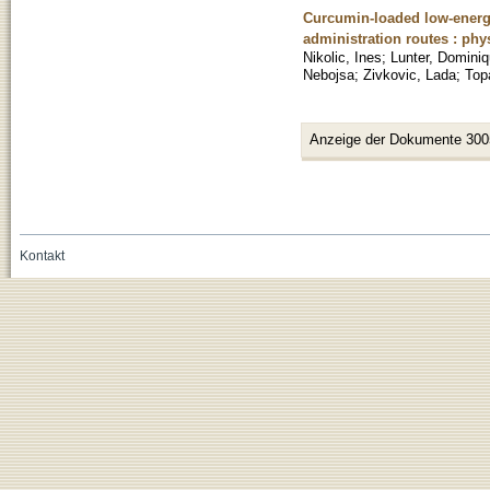
Curcumin-loaded low-energy
administration routes : phy
Nikolic, Ines
;
Lunter, Domini
Nebojsa
;
Zivkovic, Lada
;
Top
Anzeige der Dokumente 300
Kontakt