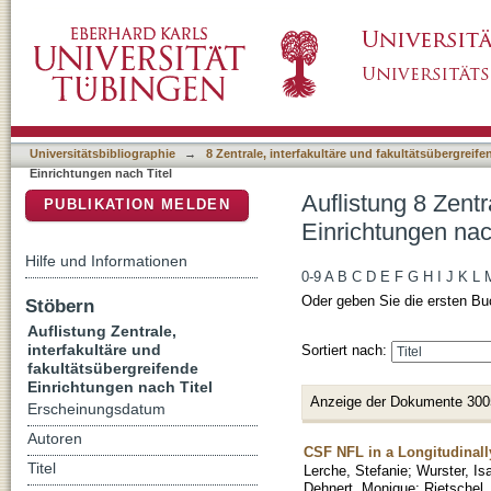
Auflistung 8 Zentrale, interfakultäre und faku
DSpace Repositorium (Manakin basiert)
Universitätsbibliographie
→
8 Zentrale, interfakultäre und fakultätsübergreif
Einrichtungen nach Titel
Auflistung 8 Zentr
PUBLIKATION MELDEN
Einrichtungen nac
Hilfe und Informationen
0-9
A
B
C
D
E
F
G
H
I
J
K
L
Oder geben Sie die ersten Bu
Stöbern
Auflistung Zentrale,
interfakultäre und
Sortiert nach:
fakultätsübergreifende
Einrichtungen nach Titel
Anzeige der Dokumente 300
Erscheinungsdatum
Autoren
CSF NFL in a Longitudinall
Titel
Lerche, Stefanie
;
Wurster, Is
Dehnert, Monique
;
Rietschel,