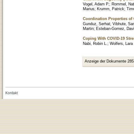
Vogel, Adam P.
;
Rommel, Nat
Marius
;
Krumm, Patrick
;
Tim
Coordination Properties o
Gunduz, Serhat
;
Vibhute, Sa
Martin
;
Esteban-Gomez, Dav
Coping With COVID-19 Stre
Nabi, Robin L.
;
Wolfers, Lara
Anzeige der Dokumente 285
Kontakt