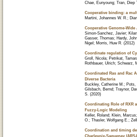
Chae, Eunyoung
;
Tran, Diep 
Cooperative binding: a mult
Martini, Johannes W. R.
;
Dia
Cooperative Genome-Wide A
Simon-Sanchez, Javier
;
Kilar
Gasser, Thomas
;
Hardy, Joh
Nigel
;
Morris, Huw R.
(
2012
)
Coordinate regulation of Cy
Groll, Nicola
;
Petrikat, Tamar
Rothbauer, Ulrich
;
Schwarz, 
Coordinated Ras and Rac A
Diverse Bacteria
Buckley, Catherine M.
;
Pots,
Gilsbach, Bernd
;
Traynor, Da
S.
(
2020
)
Coordinating Role of RXR a
Fuzzy-Logic Modeling
Keller, Roland
;
Klein, Marcus
O.
;
Thasler, Wolfgang E.
;
Zel
Coordination and timing def
Charlevoix-Saguenay (ARS