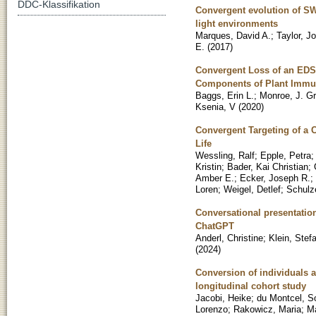
DDC-Klassifikation
Convergent evolution of SWS
light environments
Marques, David A.
;
Taylor, J
E.
(
2017
)
Convergent Loss of an EDS
Components of Plant Immu
Baggs, Erin L.
;
Monroe, J. G
Ksenia, V
(
2020
)
Convergent Targeting of a
Life
Wessling, Ralf
;
Epple, Petra
;
Kristin
;
Bader, Kai Christian
;
Amber E.
;
Ecker, Joseph R.
;
Loren
;
Weigel, Detlef
;
Schulze
Conversational presentatio
ChatGPT
Anderl, Christine
;
Klein, Stef
(
2024
)
Conversion of individuals at
longitudinal cohort study
Jacobi, Heike
;
du Montcel, S
Lorenzo
;
Rakowicz, Maria
;
M