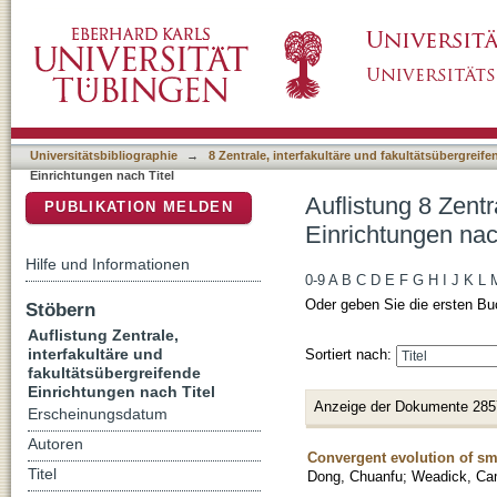
Auflistung 8 Zentrale, interfakultäre und faku
DSpace Repositorium (Manakin basiert)
Universitätsbibliographie
→
8 Zentrale, interfakultäre und fakultätsübergreif
Einrichtungen nach Titel
Auflistung 8 Zentr
PUBLIKATION MELDEN
Einrichtungen nac
Hilfe und Informationen
0-9
A
B
C
D
E
F
G
H
I
J
K
L
Oder geben Sie die ersten Bu
Stöbern
Auflistung Zentrale,
interfakultäre und
Sortiert nach:
fakultätsübergreifende
Einrichtungen nach Titel
Anzeige der Dokumente 285
Erscheinungsdatum
Autoren
Convergent evolution of s
Titel
Dong, Chuanfu
;
Weadick, Ca