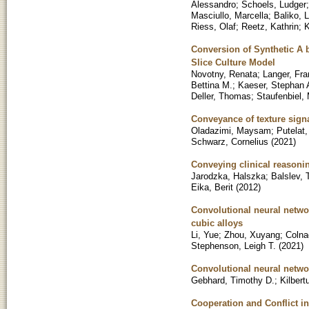
Alessandro
;
Schoels, Ludger
Masciullo, Marcella
;
Baliko, 
Riess, Olaf
;
Reetz, Kathrin
;
K
Conversion of Synthetic A 
Slice Culture Model
Novotny, Renata
;
Langer, Fra
Bettina M.
;
Kaeser, Stephan 
Deller, Thomas
;
Staufenbiel,
Conveyance of texture signa
Oladazimi, Maysam
;
Putelat,
Schwarz, Cornelius
(
2021
)
Conveying clinical reason
Jarodzka, Halszka
;
Balslev,
Eika, Berit
(
2012
)
Convolutional neural networ
cubic alloys
Li, Yue
;
Zhou, Xuyang
;
Colna
Stephenson, Leigh T.
(
2021
)
Convolutional neural networ
Gebhard, Timothy D.
;
Kilbert
Cooperation and Conflict i