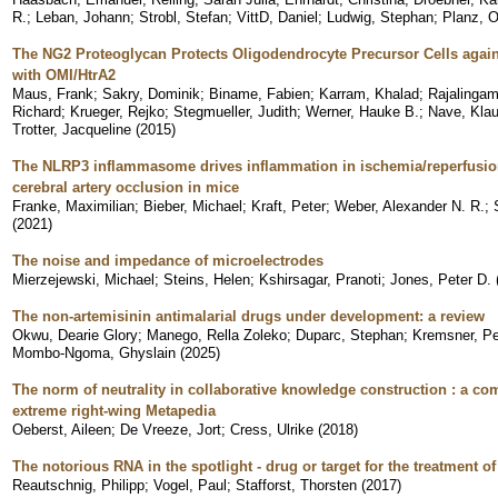
R.
;
Leban, Johann
;
Strobl, Stefan
;
VittD, Daniel
;
Ludwig, Stephan
;
Planz, O
The NG2 Proteoglycan Protects Oligodendrocyte Precursor Cells agains
with OMI/HtrA2
Maus, Frank
;
Sakry, Dominik
;
Biname, Fabien
;
Karram, Khalad
;
Rajalingam
Richard
;
Krueger, Rejko
;
Stegmueller, Judith
;
Werner, Hauke B.
;
Nave, Kla
Trotter, Jacqueline
(
2015
)
The NLRP3 inflammasome drives inflammation in ischemia/reperfusion 
cerebral artery occlusion in mice
Franke, Maximilian
;
Bieber, Michael
;
Kraft, Peter
;
Weber, Alexander N. R.
;
(
2021
)
The noise and impedance of microelectrodes
Mierzejewski, Michael
;
Steins, Helen
;
Kshirsagar, Pranoti
;
Jones, Peter D.
The non-artemisinin antimalarial drugs under development: a review
Okwu, Dearie Glory
;
Manego, Rella Zoleko
;
Duparc, Stephan
;
Kremsner, Pet
Mombo-Ngoma, Ghyslain
(
2025
)
The norm of neutrality in collaborative knowledge construction : a c
extreme right-wing Metapedia
Oeberst, Aileen
;
De Vreeze, Jort
;
Cress, Ulrike
(
2018
)
The notorious RNA in the spotlight - drug or target for the treatment o
Reautschnig, Philipp
;
Vogel, Paul
;
Stafforst, Thorsten
(
2017
)