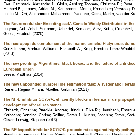
Eva
;
Cammack, Alexander J.
;
Giblin, Ashling
;
Toomey, Christina E.
;
Rose, 
Michael E.
;
Isaacs, Adrian M.
;
Kampmann, Martin
;
Kronenberg-Versteeg, 
Leslie M.
;
Ori, Alessandro
;
Mohammed, Yassene
;
Giera, Martin
;
van der Ka
The Neuromodulator-Encoding sadA Gene Is Widely Distributed in t
Luqman, Arif
;
Zabel, Susanne
;
Rahmdel, Samane
;
Merz, Britta
;
Gruenheit, 
Goetz, Friedrich
(
2020
)
The neuropeptide complement of the marine annelid Platynereis dumer
Conzelmann, Markus
;
Williams, Elizabeth A.
;
Krug, Karsten
;
Franz-Wachtel,
(
2013
)
The new profiling: Algorithms, black boxes, and the failure of anti-dis
European Union
Leese, Matthias
(
2014
)
The new unbounded number line estimation task: A systematic literatu
Reinert, Regina Miriam
;
Moeller, Korbinian
(
2021
)
The NF-B inhibitor SC75741 efficiently blocks influenza virus propagat
development of viral resistance
Ehrhardt, Christina
;
Rueckle, Andrea
;
Hrincius, Eike R.
;
Haasbach, Emanue
Katharina
;
Banning, Carina
;
Reiling, Sarah J.
;
Kuehn, Joachim
;
Strobl, Ste
Oliver
;
Ludwig, Stephan
(
2013
)
The NF-kappaB inhibitor SC75741 protects mice against highly pathoge
Haasbach, Emanuel
;
Reiling, Sarah Julia
;
Ehrhardt, Christina
;
Droebner, Ka