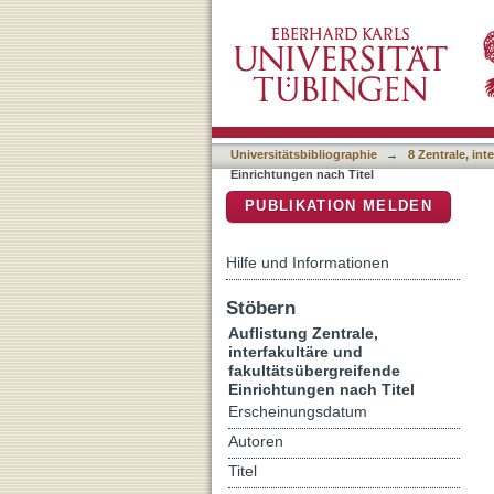
Auflistung 8 Zentrale, int
DSpace Repositorium (Manakin b
Universitätsbibliographie
→
8 Zentrale, in
Einrichtungen nach Titel
PUBLIKATION MELDEN
Hilfe und Informationen
Stöbern
Auflistung Zentrale,
interfakultäre und
fakultätsübergreifende
Einrichtungen nach Titel
Erscheinungsdatum
Autoren
Titel