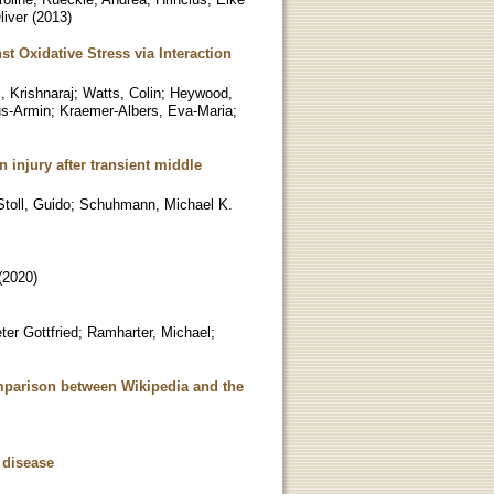
liver
(
2013
)
t Oxidative Stress via Interaction
, Krishnaraj
;
Watts, Colin
;
Heywood,
us-Armin
;
Kraemer-Albers, Eva-Maria
;
injury after transient middle
Stoll, Guido
;
Schuhmann, Michael K.
(
2020
)
er Gottfried
;
Ramharter, Michael
;
omparison between Wikipedia and the
f disease