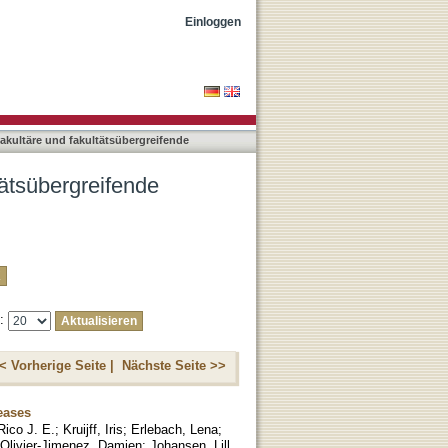
ngen nach Titel
Einloggen
rfakultäre und fakultätsübergreifende
ltätsübergreifende
e:
< Vorherige Seite |
Nächste Seite >>
eases
Rico J. E.
;
Kruijff, Iris
;
Erlebach, Lena
;
Olivier-Jimenez, Damien
;
Johansen, Lill