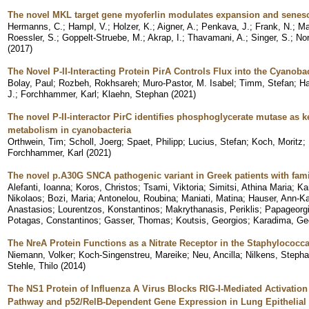
The novel MKL target gene myoferlin modulates expansion and senesc
Hermanns, C.
;
Hampl, V.
;
Holzer, K.
;
Aigner, A.
;
Penkava, J.
;
Frank, N.
;
Ma
Roessler, S.
;
Goppelt-Struebe, M.
;
Akrap, I.
;
Thavamani, A.
;
Singer, S.
;
Nor
(
2017
)
The Novel P-II-Interacting Protein PirA Controls Flux into the Cyanob
Bolay, Paul
;
Rozbeh, Rokhsareh
;
Muro-Pastor, M. Isabel
;
Timm, Stefan
;
Ha
J.
;
Forchhammer, Karl
;
Klaehn, Stephan
(
2021
)
The novel P-II-interactor PirC identifies phosphoglycerate mutase as k
metabolism in cyanobacteria
Orthwein, Tim
;
Scholl, Joerg
;
Spaet, Philipp
;
Lucius, Stefan
;
Koch, Moritz
;
Forchhammer, Karl
(
2021
)
The novel p.A30G SNCA pathogenic variant in Greek patients with fami
Alefanti, Ioanna
;
Koros, Christos
;
Tsami, Viktoria
;
Simitsi, Athina Maria
;
Ka
Nikolaos
;
Bozi, Maria
;
Antonelou, Roubina
;
Maniati, Matina
;
Hauser, Ann-Ka
Anastasios
;
Lourentzos, Konstantinos
;
Makrythanasis, Periklis
;
Papageorgi
Potagas, Constantinos
;
Gasser, Thomas
;
Koutsis, Georgios
;
Karadima, Ge
The NreA Protein Functions as a Nitrate Receptor in the Staphylococca
Niemann, Volker
;
Koch-Singenstreu, Mareike
;
Neu, Ancilla
;
Nilkens, Stepha
Stehle, Thilo
(
2014
)
The NS1 Protein of Influenza A Virus Blocks RIG-I-Mediated Activatio
Pathway and p52/RelB-Dependent Gene Expression in Lung Epithelial 