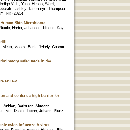
Indigo V. L.
;
Yuan, Hebao
;
Ward,
Deborah
;
Lashley, Tammaryn
;
Thompson,
nt, Rik
(
2025
)
he Human Skin Microbiome
Nicole
;
Harter, Johannes
;
Nieselt, Kay
;
ilii
 Mirita
;
Macek, Boris
;
Jekely, Gaspar
criminatory safeguards in the
re review
ion and confers a high barrier for
l
;
Anhlan, Darisuren
;
Ahmann,
fan
;
Vitt, Daniel
;
Leban, Johann
;
Planz,
nic avian influenza A virus
roline
;
Rueckle, Andrea
;
Hrincius, Eike