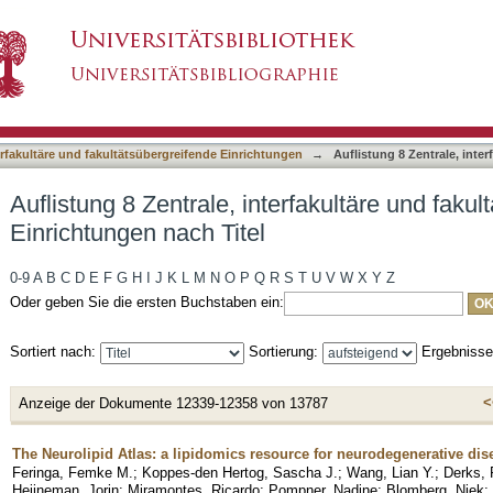
erfakultäre und fakultätsübergreifende Einrichtu
asiert)
terfakultäre und fakultätsübergreifende Einrichtungen
→
Auflistung 8 Zentrale, inte
Auflistung 8 Zentrale, interfakultäre und faku
Einrichtungen nach Titel
0-9
A
B
C
D
E
F
G
H
I
J
K
L
M
N
O
P
Q
R
S
T
U
V
W
X
Y
Z
Oder geben Sie die ersten Buchstaben ein:
Sortiert nach:
Sortierung:
Ergebniss
<
Anzeige der Dokumente 12339-12358 von 13787
The Neurolipid Atlas: a lipidomics resource for neurodegenerative dis
Feringa, Femke M.
;
Koppes-den Hertog, Sascha J.
;
Wang, Lian Y.
;
Derks, 
Heijneman, Jorin
;
Miramontes, Ricardo
;
Pompner, Nadine
;
Blomberg, Niek
;