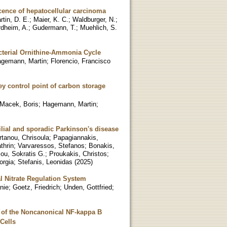
ence of hepatocellular carcinoma
rtin, D. E.
;
Maier, K. C.
;
Waldburger, N.
;
dheim, A.
;
Gudermann, T.
;
Muehlich, S.
acterial Ornithine-Ammonia Cycle
gemann, Martin
;
Florencio, Francisco
ey control point of carbon storage
Macek, Boris
;
Hagemann, Martin
;
lial and sporadic Parkinson's disease
rtanou, Chrisoula
;
Papagiannakis,
thrin
;
Varvaressos, Stefanos
;
Bonakis,
ou, Sokratis G.
;
Proukakis, Christos
;
orgia
;
Stefanis, Leonidas
(
2025
)
l Nitrate Regulation System
nie
;
Goetz, Friedrich
;
Unden, Gottfried
;
n of the Noncanonical NF-kappa B
Cells