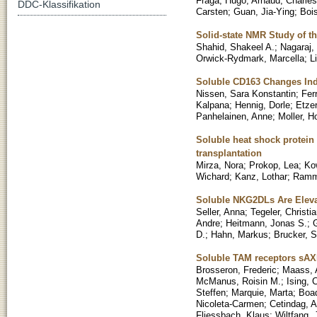
Fraga, Hugo
;
Arnaud, Charles
DDC-Klassifikation
Carsten
;
Guan, Jia-Ying
;
Boi
Solid-state NMR Study of 
Shahid, Shakeel A.
;
Nagaraj,
Orwick-Rydmark, Marcella
;
L
Soluble CD163 Changes Indi
Nissen, Sara Konstantin
;
Fer
Kalpana
;
Hennig, Dorle
;
Etze
Panhelainen, Anne
;
Moller, H
Soluble heat shock protein
transplantation
Mirza, Nora
;
Prokop, Lea
;
Ko
Wichard
;
Kanz, Lothar
;
Ramm
Soluble NKG2DLs Are Eleva
Seller, Anna
;
Tegeler, Christi
Andre
;
Heitmann, Jonas S.
;
G
D.
;
Hahn, Markus
;
Brucker, S
Soluble TAM receptors sAXL 
Brosseron, Frederic
;
Maass, 
McManus, Roisin M.
;
Ising, 
Steffen
;
Marquie, Marta
;
Boa
Nicoleta-Carmen
;
Cetindag, A
Fliessbach, Klaus
;
Wiltfang,