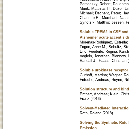
Perneczky, Robert
;
Rauchman
Munk, Matthias H.
;
Duzel, E
Michael
;
Dechent, Peter
;
Hay
Charlotte E.
;
Marchant, Natali
Synofzik, Matthis
;
Jessen, F
Soluble TREM2 in CSF and i
Alzheimer acute accent s di
Morenas-Rodriguez, Estrella
Fagan, Anne M.
;
Schultz, St
Eric
;
Feederle, Regina
;
Karch
Voglein, Jonathan
;
Blennow, 
Randall J.
;
Haass, Christian
(
Soluble urokinase receptor 
Guthoff, Martina
;
Wagner, Ro
Fritsche, Andreas
;
Heyne, Nil
Solution structure and bin
Enthart, Andreas
;
Klein, Chris
Franz
(
2016
)
Solvent-Mediated Interacti
Roth, Roland
(
2018
)
Solving the Synthetic Ridd
Emission