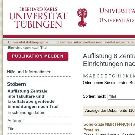
Auflistung 8 Zentrale, interfakultäre und faku
DSpace Repositorium (Manakin basiert)
Universitätsbibliographie
→
8 Zentrale, interfakultäre und fakultätsübergreif
Einrichtungen nach Titel
Auflistung 8 Zentr
PUBLIKATION MELDEN
Einrichtungen nac
Hilfe und Informationen
0-9
A
B
C
D
E
F
G
H
I
J
K
L
Oder geben Sie die ersten Bu
Stöbern
Auflistung Zentrale,
interfakultäre und
Sortiert nach:
fakultätsübergreifende
Einrichtungen nach Titel
Anzeige der Dokumente 110
Erscheinungsdatum
Autoren
Solid-State NMR H-N-(C)-H 
Titel
Proteins