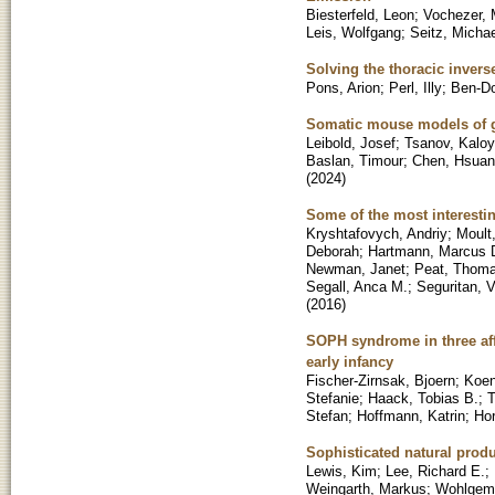
Biesterfeld, Leon
;
Vochezer, M
Leis, Wolfgang
;
Seitz, Micha
Solving the thoracic inverse
Pons, Arion
;
Perl, Illy
;
Ben-Do
Somatic mouse models of gas
Leibold, Josef
;
Tsanov, Kalo
Baslan, Timour
;
Chen, Hsuan
(
2024
)
Some of the most interestin
Kryshtafovych, Andriy
;
Moult
Deborah
;
Hartmann, Marcus 
Newman, Janet
;
Peat, Thoma
Segall, Anca M.
;
Seguritan, V
(
2016
)
SOPH syndrome in three affe
early infancy
Fischer-Zirnsak, Bjoern
;
Koen
Stefanie
;
Haack, Tobias B.
;
T
Stefan
;
Hoffmann, Katrin
;
Hor
Sophisticated natural produ
Lewis, Kim
;
Lee, Richard E.
;
Weingarth, Markus
;
Wohlgemu