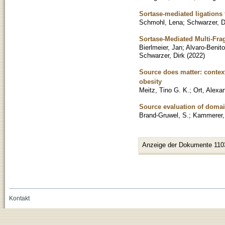
Sortase-mediated ligations f
Schmohl, Lena
;
Schwarzer, D
Sortase-Mediated Multi-Fra
Bierlmeier, Jan
;
Alvaro-Benito
Schwarzer, Dirk
(
2022
)
Source does matter: contex
obesity
Meitz, Tino G. K.
;
Ort, Alexa
Source evaluation of doma
Brand-Gruwel, S.
;
Kammerer,
Anzeige der Dokumente 110
Kontakt